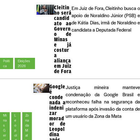
Cleitin
Em Juiz de Fora, Cleitinho busca 
ho será
apoio de Noraldino Júnior (PSB) 
candid
de Kátia Dias, irmã de Noraldino 
ato ao
Govern
candidata a Deputada Federal
o de
Minas
e já
costur
a
aliança
Políti
Eleições
em Juiz
ca
2026
de Fora
Google
Justiça mineira manteve
é
condenação da Google Brasil e
conde
reconheceu falha na segurança da
nada a
indeni
plataforma após invasão da conta de
zar
um usuário da Zona da Mata
Mi
L
Zo
morad
na
e
na
or de
s
o
da
Leopol
G
p
M
dina
er
ol
at
após