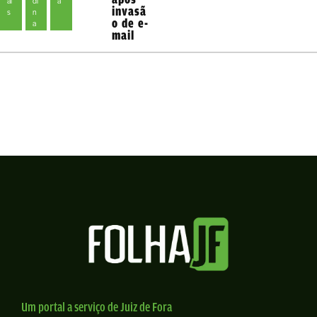
ai
di
a
invasã
s
n
o de e-
a
mail
Um portal a serviço de Juiz de Fora