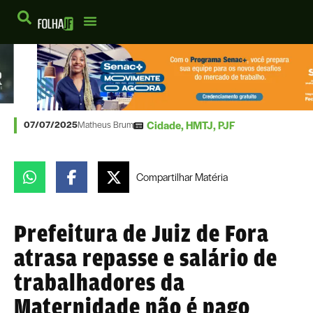
Cidade
,
HMTJ
,
PJF
07/07/2025
Matheus Brum
Compartilhar
Matéria
Prefeitura de Juiz de Fora
atrasa repasse e salário de
trabalhadores da
Maternidade não é pago