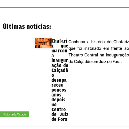
Últimas notícias:
Chafari
Conheça a história do Chafariz
z que
que foi instalado em frente ao
marcou
Theatro Central na inauguração
a
inaugur
do Calçadão em Juiz de Fora.
ação do
Calçadã
o
desapa
receu
poucos
anos
depois
no
Centro
de Juiz
História da Cidade
de Fora