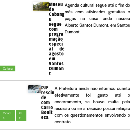
Museu
Agenda cultural segue até o fim do
de
mês com atividades gratuitas e
Cabang
pagas na casa onde nasceu
u
segue
Alberto Santos Dumont, em Santos
com
Dumont.
progra
mação
especi
al de
agosto
em
Santos
Dumon
Cultura
t
PJF
A Prefeitura ainda não informou quant
rescin
efetivamente foi gasto até 
de
encerramento, se houve multa pel
com
Carro
rescisão ou se a decisão possui relaçã
Bonit
Cidad
PJ
com os questionamentos envolvendo 
eza
e
F
contrato