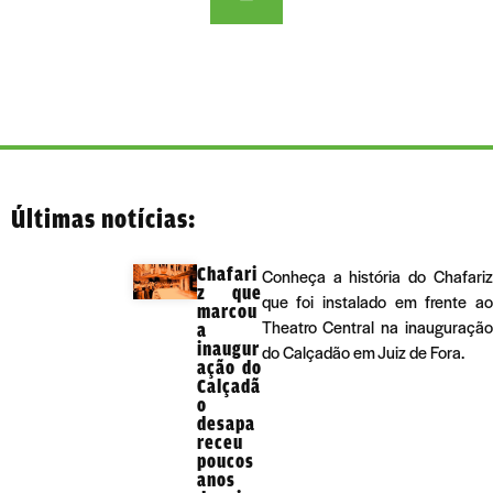
Últimas notícias:
Chafari
Conheça a história do Chafariz
z que
que foi instalado em frente ao
marcou
Theatro Central na inauguração
a
inaugur
do Calçadão em Juiz de Fora.
ação do
Calçadã
o
desapa
receu
poucos
anos