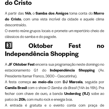
do Cristo
A partir das
14h
, o
Samba dos Amigos
toma conta do
Morro
do Cristo
, com uma vista incrível da cidade e aquele clima
descontraído.
O evento reúne grupos locais e promete um repertório cheio de
clássicos do samba e do pagode.
3️⃣ Oktober Fest no
Independência Shopping
A
JF Oktober Fest
encerra sua programação neste domingo no
estacionamento G1 do
Independência Shopping
(Av.
Presidente Itamar Franco, 3600 – Cascatinha).
A festa começa
ao meio-dia
com
DJ Marcela
, seguida por
Camila Brasil
com o show
O Samba da Brasil
(14h às 16h). Pra
fechar com chave de ouro, a banda
Underdog (RJ)
sobe ao
palco às
20h
, com muito rock e energia boa.
A entrada é gratuita e o evento conta com praça de