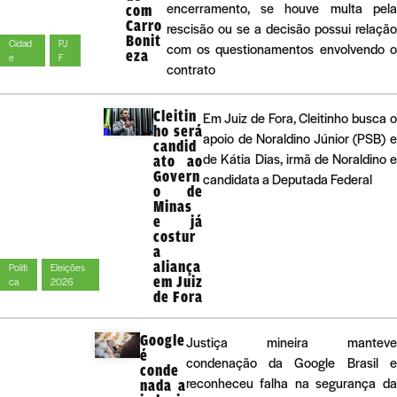
encerramento, se houve multa pel
com
Carro
rescisão ou se a decisão possui relaçã
Bonit
Cidad
PJ
com os questionamentos envolvendo 
eza
e
F
contrato
Cleitin
Em Juiz de Fora, Cleitinho busca 
ho será
apoio de Noraldino Júnior (PSB) 
candid
de Kátia Dias, irmã de Noraldino 
ato ao
Govern
candidata a Deputada Federal
o de
Minas
e já
costur
a
aliança
Políti
Eleições
em Juiz
ca
2026
de Fora
Google
Justiça mineira manteve
é
condenação da Google Brasil e
conde
reconheceu falha na segurança da
nada a