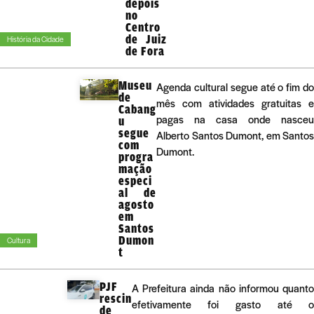
depois
no
Centro
de Juiz
História da Cidade
de Fora
Museu
Agenda cultural segue até o fim do
de
mês com atividades gratuitas e
Cabang
pagas na casa onde nasceu
u
segue
Alberto Santos Dumont, em Santos
com
Dumont.
progra
mação
especi
al de
agosto
em
Santos
Dumon
Cultura
t
PJF
A Prefeitura ainda não informou quant
rescin
efetivamente foi gasto até 
de