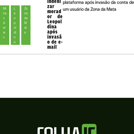
indeni
plataforma após invasão da conta de
zar
um usuário da Zona da Mata
Mi
L
Zo
morad
na
e
na
or de
s
o
da
Leopol
G
p
M
dina
er
ol
at
após
ai
di
a
invasã
s
n
o de e-
a
mail