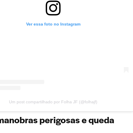
Ver essa foto no Instagram
Um post compartilhado por Folha JF (@folhajf)
manobras perigosas e queda