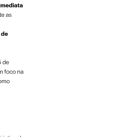
imediata
te as
 de
5 de
m foco na
como