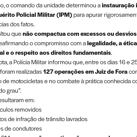
so, o comando da unidade determinou a
instauração 
érito Policial Militar (IPM)
para apurar rigorosamen
ias dos fatos.
altou que
não compactua com excessos ou desvios
 reafirmando o compromisso com a
legalidade, a ética
al e o respeito aos direitos fundamentais
.
ta, a Polícia Militar informou que, entre os dias 16 e 2
foram realizadas
127 operações em Juiz de Fora
co
ão de motocicletas e no combate à prática conhecida 
do grau”.
esultaram em:
ículos removidos
os de infração de trânsito lavrados
es de condutores