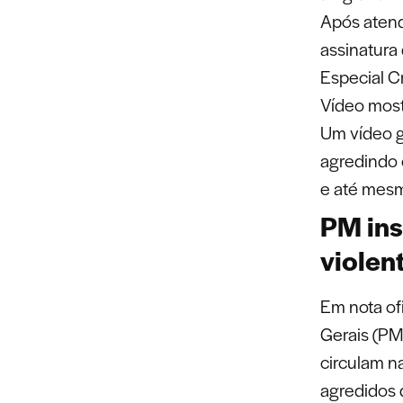
Após atend
assinatur
Especial Cr
Vídeo mostr
Um vídeo g
agredindo 
e até mesm
PM ins
violen
Em nota ofi
Gerais (P
circulam n
agredidos 