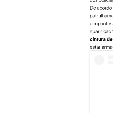
De acordo c
patrulhame
ocupantes,
guarnição 
cintura d
estar arma