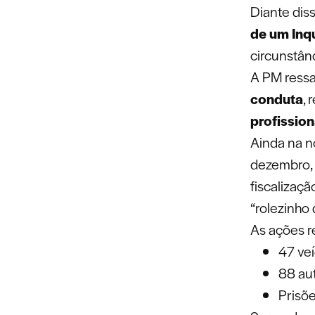
Diante dis
de um Inqu
circunstânc
A PM ress
conduta
,
profission
Ainda na no
dezembro, 
fiscalizaç
“rolezinho 
As ações r
47 ve
88 aut
Prisõ