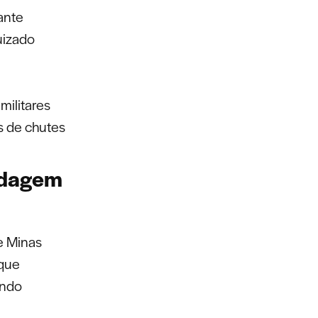
ante
uizado
militares
s de chutes
ordagem
de Minas
que
endo