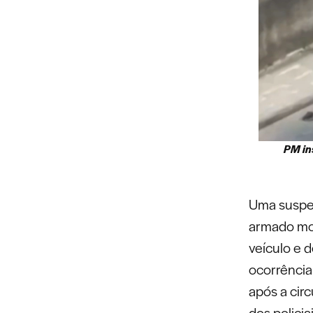
PM in
Uma suspei
armado mot
veículo e d
ocorrência
após a cir
dos policiai