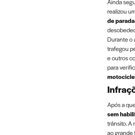
Ainda segun
realizou u
de parada
desobedeci
Durante o 
trafegou p
e outros co
para verifi
motociclet
Infraç
Após a que
sem habil
trânsito. A
ao grande 