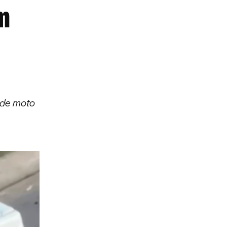
m
 de moto