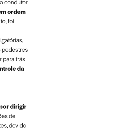
, o condutor
rem ordem
o, foi
gatórias,
o pedestres
 para trás
ntrole da
or dirigir
ções de
tes, devido