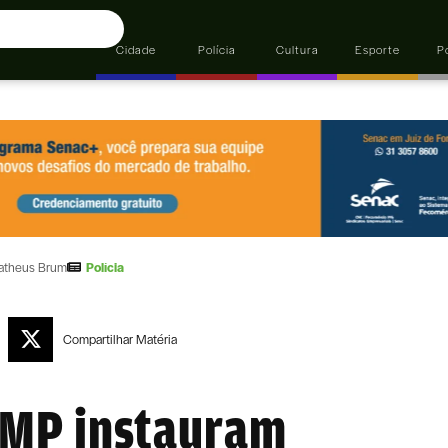
Cidade
Polícia
Cultura
Esporte
Po
atheus Brum
Polícia
Compartilhar
Matéria
 MP instauram