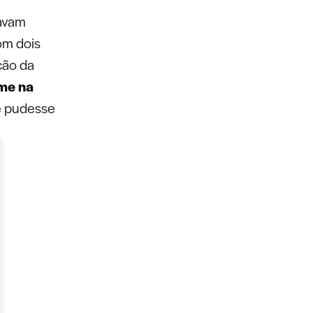
zavam
om dois
ção da
me na
le pudesse