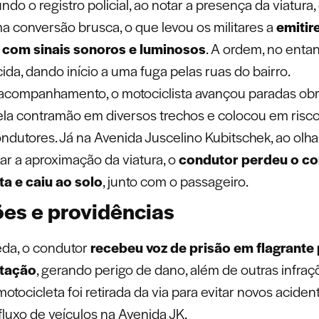
do o registro policial, ao notar a presença da viatura
ma conversão brusca, o que levou os militares a
emiti
 com sinais sonoros e luminosos
. A ordem, no entant
da, dando início a uma fuga pelas ruas do bairro.
acompanhamento, o motociclista avançou paradas obri
ela contramão em diversos trechos e colocou em risc
ndutores. Já na Avenida Juscelino Kubitschek, ao olhar
car a aproximação da viatura, o
condutor perdeu o co
a e caiu ao solo
, junto com o passageiro.
ões e providências
da, o condutor
recebeu voz de prisão em flagrante p
itação
, gerando perigo de dano, além de outras infra
 motocicleta foi retirada da via para evitar novos aciden
fluxo de veículos na Avenida JK.