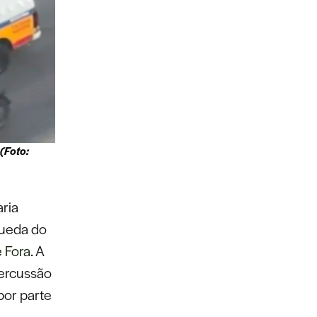
(Foto:
ria
queda do
e Fora
. A
percussão
por parte