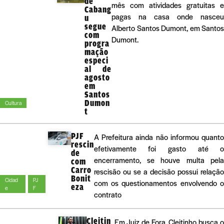
de
mês com atividades gratuitas e
Cabang
pagas na casa onde nasceu
u
segue
Alberto Santos Dumont, em Santos
com
Dumont.
progra
mação
especi
al de
agosto
em
Santos
Dumon
Cultura
t
PJF
A Prefeitura ainda não informou quant
rescin
efetivamente foi gasto até 
de
encerramento, se houve multa pel
com
Carro
rescisão ou se a decisão possui relaçã
Bonit
Cidad
PJ
com os questionamentos envolvendo 
eza
e
F
contrato
Cleitin
Em Juiz de Fora, Cleitinho busca 