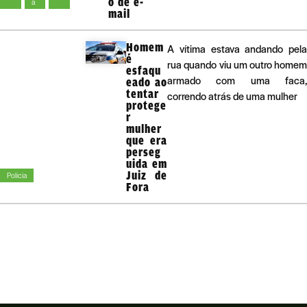
o de e-
a
mail
Homem
A vítima estava andando pela
é
rua quando viu um outro homem
esfaqu
armado com uma faca,
eado ao
tentar
correndo atrás de uma mulher
protege
r
mulher
que era
perseg
uida em
Juiz de
Polícia
Fora