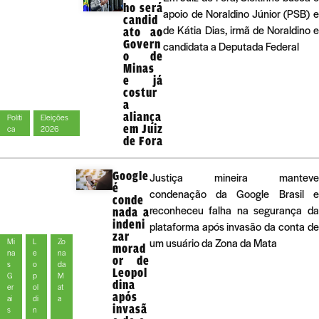
ho será
apoio de Noraldino Júnior (PSB) 
candid
de Kátia Dias, irmã de Noraldino 
ato ao
Govern
candidata a Deputada Federal
o de
Minas
e já
costur
a
aliança
Políti
Eleições
em Juiz
ca
2026
de Fora
Google
Justiça mineira manteve
é
condenação da Google Brasil e
conde
reconheceu falha na segurança da
nada a
indeni
plataforma após invasão da conta de
zar
um usuário da Zona da Mata
Mi
L
Zo
morad
na
e
na
or de
s
o
da
Leopol
G
p
M
dina
er
ol
at
após
ai
di
a
invasã
s
n