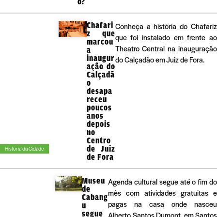
o?
Chafari
Conheça a história do Chafariz
z que
que foi instalado em frente ao
marcou
Theatro Central na inauguração
a
inaugur
do Calçadão em Juiz de Fora.
ação do
Calçadã
o
desapa
receu
poucos
anos
depois
no
Centro
de Juiz
História da Cidade
de Fora
Museu
Agenda cultural segue até o fim do
de
mês com atividades gratuitas e
Cabang
pagas na casa onde nasceu
u
segue
Alberto Santos Dumont, em Santos