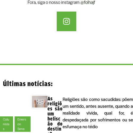
Fora, siga o nosso instagram
@folhajf
Últimas notícias:
As
Religiões são como sacudidas: põem
religiõ
um sentido, antes ausente, quando a
es são
realidade vivida, qual for, é
um
belisc
despedaçada por sofrimentos ou se
Colu
Emers
ão do
nista
on
esfumaça no tédio
destin
s
Sena