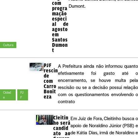
com
Dumont.
progra
mação
especi
al de
agosto
em
Santos
Dumon
Cultura
t
PJF
A Prefeitura ainda não informou quant
rescin
efetivamente foi gasto até 
de
encerramento, se houve multa pel
com
Carro
rescisão ou se a decisão possui relaçã
Bonit
Cidad
PJ
com os questionamentos envolvendo 
eza
e
F
contrato
Cleitin
Em Juiz de Fora, Cleitinho busca 
ho será
apoio de Noraldino Júnior (PSB) 
candid
de Kátia Dias, irmã de Noraldino 
ato ao