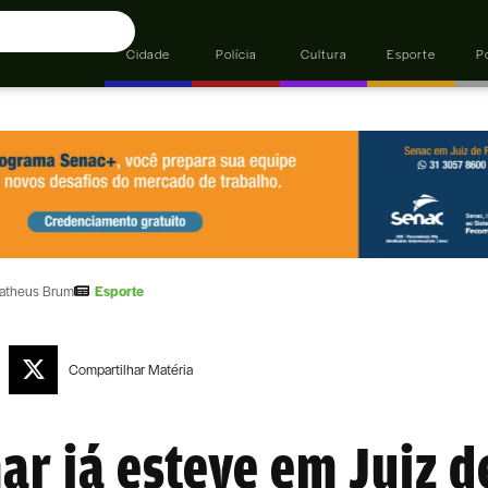
Cidade
Polícia
Cultura
Esporte
Po
atheus Brum
Esporte
Compartilhar
Matéria
r já esteve em Juiz d