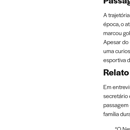
Passag
A trajetóri
época, o a
marcou gol
Apesar do 
uma curios
esportiva d
Relat
Em entrevi
secretário 
passagem d
família dur
“O Ne