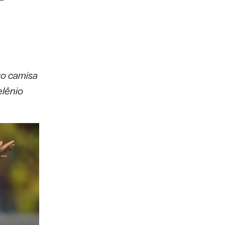
ro camisa
elênio