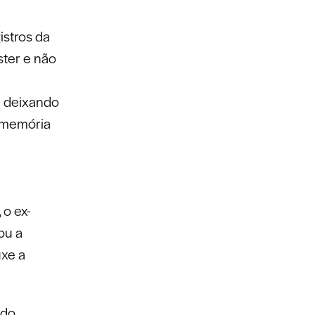
istros da
ster e não
u deixando
a memória
 o ex-
ou a
uxe a
 do