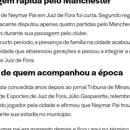
em rápida pelo Manchester
a de Neymar Pai em Juiz de Fora foi curta. Segundo reg
tacante disputou apenas quatro partidas pelo Manche
s durante sua passagem pelo clube.
curto período, a presença da família na cidade acabo
idade que atravessou gerações e passou a integrar 
e Juiz de Fora.
o de quem acompanhou a época
sta concedida anos depois ao jornal Tribuna de Minas,
de Esportes de Juiz de Fora, Júlio Gasparette, relembr
o jogador pela cidade e afirmou que Neymar Pai tro
ante sua estadia no município.
ymar pai era marrento demais e ficou aqui no término