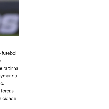
 futebol
o
ira tinha
eymar da
no.
 forças
a cidade