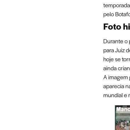
temporada 
pelo Botaf
Foto h
Durante o 
para Juiz d
hoje se tor
ainda crian
A imagem 
aparecia n
mundial e r