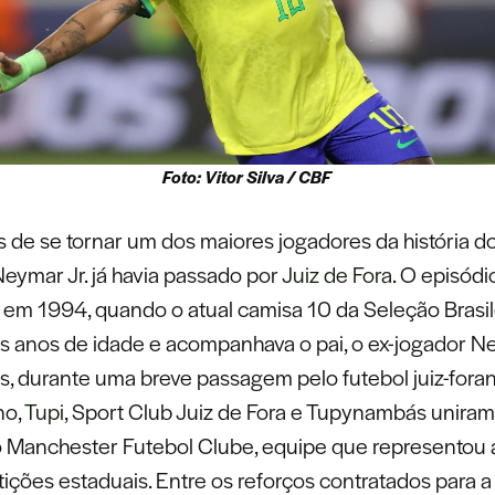
Foto: Vitor Silva / CBF
s de se tornar um dos maiores jogadores da história do
 Neymar Jr. já havia passado por
Juiz de Fora
. O episódi
em 1994, quando o atual camisa 10 da Seleção Brasile
s anos de idade e acompanhava o pai, o ex-jogador N
os, durante uma breve passagem pelo futebol juiz-fora
no,
Tupi
, Sport Club Juiz de Fora e Tupynambás uniram
 o Manchester Futebol Clube, equipe que representou 
ções estaduais. Entre os reforços contratados para a