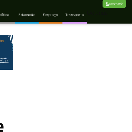
Sobre nós
Colunas
lítica
Educação
Emprego
Transporte
e