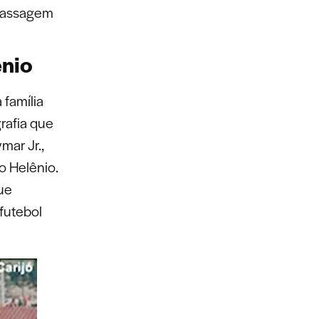
 passagem
ênio
 família
grafia que
mar Jr.,
io Helênio.
ue
futebol