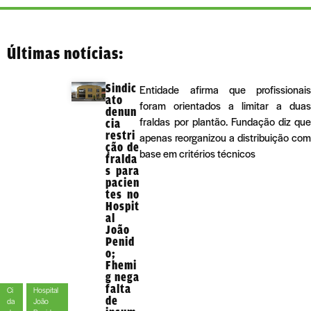
Últimas notícias:
Sindic
Entidade afirma que profissionai
ato
foram orientados a limitar a dua
denun
fraldas por plantão. Fundação diz qu
cia
restri
apenas reorganizou a distribuição co
ção de
base em critérios técnicos
fralda
s para
pacien
tes no
Hospit
al
João
Penid
o;
Fhemi
g nega
falta
Ci
Hospital
de
da
João