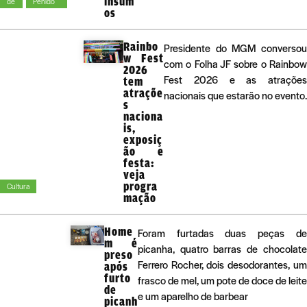
insum
de
Penido
os
Rainbo
Presidente do MGM converso
w Fest
com o Folha JF sobre o Rainbo
2026
Fest 2026 e as atraçõe
tem
atraçõe
nacionais que estarão no evento.
s
naciona
is,
exposiç
ão e
festa:
veja
progra
Cultura
mação
Home
Foram furtadas duas peças de
m é
picanha, quatro barras de chocolate
preso
Ferrero Rocher, dois desodorantes, um
após
furto
frasco de mel, um pote de doce de leite
de
e um aparelho de barbear
picanh