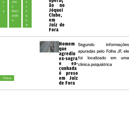
operaç
c
cisc
o
ão no
i
o
J
Jóquei
a
Bern
ó
Clube,
ardin
q
em
o
u
Juiz de
ei
Fora
Homem
Segundo informações
que
apuradas pelo Folha JF, ele
agrediu
foi localizado em uma
ex-sogra
e ex-
clínica psiquiátrica
cunhada
é preso
em Juiz
Polícia
de Fora