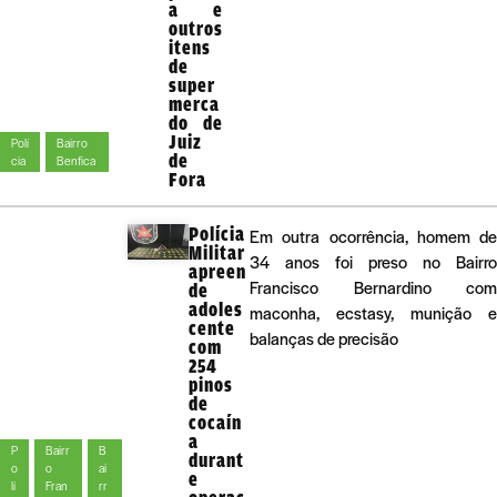
a e
outros
itens
de
super
merca
do de
Juiz
Polí
Bairro
de
cia
Benfica
Fora
Polícia
Em outra ocorrência, homem de
Militar
34 anos foi preso no Bairro
apreen
Francisco Bernardino com
de
adoles
maconha, ecstasy, munição e
cente
balanças de precisão
com
254
pinos
de
cocaín
a
P
Bairr
B
durant
o
o
ai
e
lí
Fran
rr