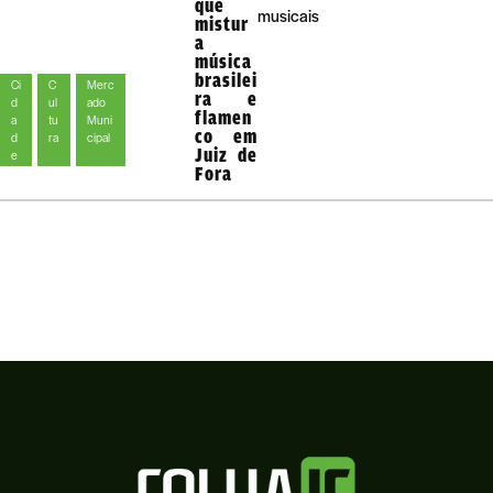
que
musicais
mistur
a
música
brasilei
Ci
C
Merc
ra e
d
ul
ado
flamen
a
tu
Muni
co em
d
ra
cipal
Juiz de
e
Fora