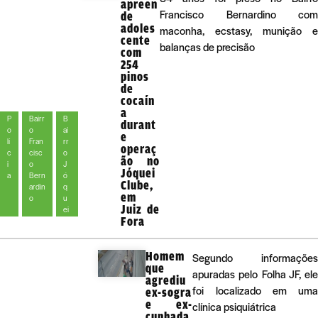
apreen
Francisco Bernardino com
de
adoles
maconha, ecstasy, munição e
cente
balanças de precisão
com
254
pinos
de
cocaín
a
P
Bairr
B
durant
o
o
ai
e
lí
Fran
rr
operaç
c
cisc
o
ão no
i
o
J
Jóquei
a
Bern
ó
Clube,
ardin
q
em
o
u
Juiz de
ei
Fora
Homem
Segundo informações
que
apuradas pelo Folha JF, ele
agrediu
foi localizado em uma
ex-sogra
e ex-
clínica psiquiátrica
cunhada