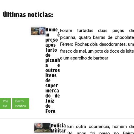
Últimas notícias:
Home
Foram furtadas duas peças de
m é
picanha, quatro barras de chocolate
preso
Ferrero Rocher, dois desodorantes, um
após
furto
frasco de mel, um pote de doce de leite
de
e um aparelho de barbear
picanh
a e
outros
itens
de
super
merca
do de
Juiz
Polí
Bairro
de
cia
Benfica
Fora
Polícia
Em outra ocorrência, homem de
Militar
34 anos foi preso no Bairro