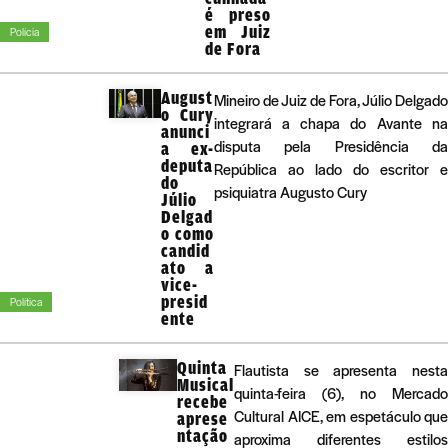
é preso
em Juiz
Polícia
de Fora
August
Mineiro de Juiz de Fora, Júlio Delgado
o Cury
integrará a chapa do Avante na
anunci
disputa pela Presidência da
a ex-
deputa
República ao lado do escritor e
do
psiquiatra Augusto Cury
Júlio
Delgad
o como
candid
ato a
vice-
presid
Política
ente
Quinta
Flautista se apresenta nest
Musical
quinta-feira (6), no Mercad
recebe
Cultural AICE, em espetáculo qu
aprese
ntação
aproxima diferentes estilo