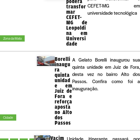
poderá
CEFET-MG em
transfor
mar
universidade tecnológica
CEFET-
MG de
Leopoldi
na em
Universi
Zona da Mata
dade
Borelli
A Gelato Borelli inaugurou sua
inaugu
quinta unidade em Juiz de Fora,
ra
desta vez no bairro Alto dos
quinta
unidad
Passos. Confira como foi a
e em
inauguração.
Juiz de
Fora e
reforça
aposta
no Alto
dos
Cidade
Passos
Vacim
Unidade itinerante passará por