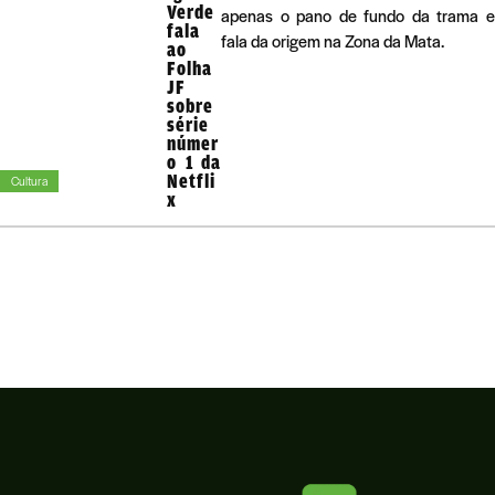
Verde
apenas o pano de fundo da trama e
fala
fala da origem na Zona da Mata.
ao
Folha
JF
sobre
série
númer
o 1 da
Netfli
Cultura
x