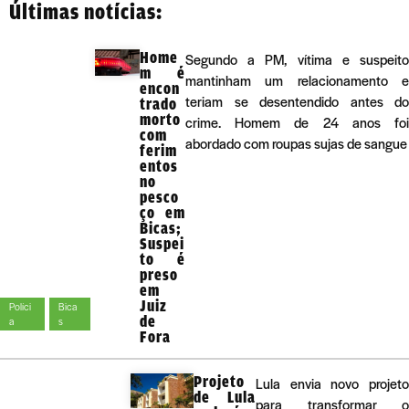
Últimas notícias:
Home
Segundo a PM, vítima e suspeito
m é
mantinham um relacionamento e
encon
teriam se desentendido antes do
trado
morto
crime. Homem de 24 anos foi
com
abordado com roupas sujas de sangue
ferim
entos
no
pesco
ço em
Bicas;
Suspei
to é
preso
em
Juiz
Políci
Bica
de
a
s
Fora
Projeto
Lula envia novo projeto
de Lula
para transformar o