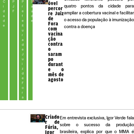
C
P
P
S
óvel
quatro pontos da cidade para
i
J
r
a
percor
d
F
e
ú
ampliar a cobertura vacinal e facilitar
re Juiz
a
f
d
de
o acesso da população à imunização
d
e
e
Fora
e
it
contra a doença
com
u
vacina
r
ção
a
contra
d
o
e
saram
J
po
u
durant
i
z
e o
d
mês de
e
agosto
F
o
r
a
Criado
Em entrevista exclusiva, Igor Verde fala
r de
sobre o sucesso da produção
Fúria,
brasileira, explica por que o MMA é
Igor