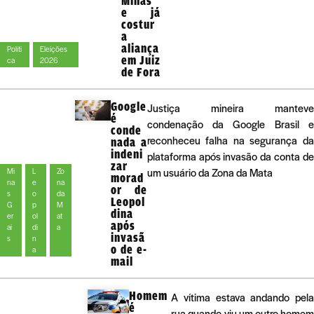
Minas
e já
costur
a
aliança
Políti
Eleições
em Juiz
ca
2026
de Fora
Google
Justiça mineira manteve
é
condenação da Google Brasil e
conde
reconheceu falha na segurança da
nada a
indeni
plataforma após invasão da conta de
zar
um usuário da Zona da Mata
Mi
L
Zo
morad
na
e
na
or de
s
o
da
Leopol
G
p
M
dina
er
ol
at
após
ai
di
a
invasã
s
n
o de e-
a
mail
Homem
A vítima estava andando pela
é
rua quando viu um outro homem