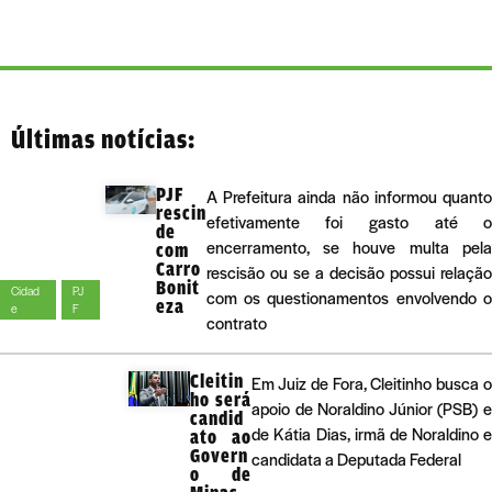
Últimas notícias:
PJF
A Prefeitura ainda não informou quant
rescin
efetivamente foi gasto até 
de
encerramento, se houve multa pel
com
Carro
rescisão ou se a decisão possui relaçã
Bonit
Cidad
PJ
com os questionamentos envolvendo 
eza
e
F
contrato
Cleitin
Em Juiz de Fora, Cleitinho busca 
ho será
apoio de Noraldino Júnior (PSB) 
candid
de Kátia Dias, irmã de Noraldino 
ato ao
Govern
candidata a Deputada Federal
o de