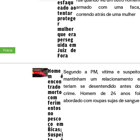
esfaqu
armado com uma faca,
eado ao
tentar
correndo atrás de uma mulher
protege
r
mulher
que era
perseg
uida em
Juiz de
Polícia
Fora
Home
Segundo a PM, vítima e suspeito
m é
mantinham um relacionamento e
encon
teriam se desentendido antes do
trado
morto
crime. Homem de 24 anos foi
com
abordado com roupas sujas de sangue
ferim
entos
no
pesco
ço em
Bicas;
Suspei
to é