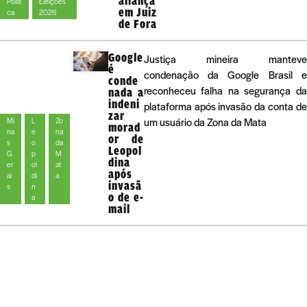
aliança
Políti
Eleições
em Juiz
ca
2026
de Fora
Google
Justiça mineira manteve
é
condenação da Google Brasil e
conde
reconheceu falha na segurança da
nada a
indeni
plataforma após invasão da conta de
zar
um usuário da Zona da Mata
Mi
L
Zo
morad
na
e
na
or de
s
o
da
Leopol
G
p
M
dina
er
ol
at
após
ai
di
a
invasã
s
n
o de e-
a
mail