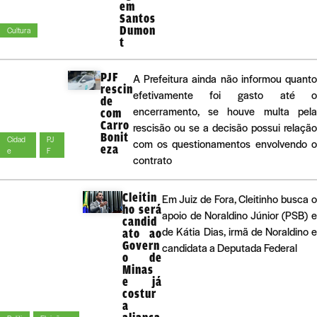
em
Santos
Dumon
Cultura
t
PJF
A Prefeitura ainda não informou quant
rescin
efetivamente foi gasto até 
de
encerramento, se houve multa pel
com
Carro
rescisão ou se a decisão possui relaçã
Bonit
Cidad
PJ
com os questionamentos envolvendo 
eza
e
F
contrato
Cleitin
Em Juiz de Fora, Cleitinho busca 
ho será
apoio de Noraldino Júnior (PSB) 
candid
de Kátia Dias, irmã de Noraldino 
ato ao
Govern
candidata a Deputada Federal
o de
Minas
e já
costur
a