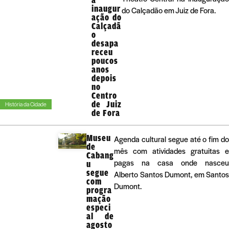
inaugur
do Calçadão em Juiz de Fora.
ação do
Calçadã
o
desapa
receu
poucos
anos
depois
no
Centro
de Juiz
História da Cidade
de Fora
Museu
Agenda cultural segue até o fim do
de
mês com atividades gratuitas e
Cabang
pagas na casa onde nasceu
u
segue
Alberto Santos Dumont, em Santos
com
Dumont.
progra
mação
especi
al de
agosto