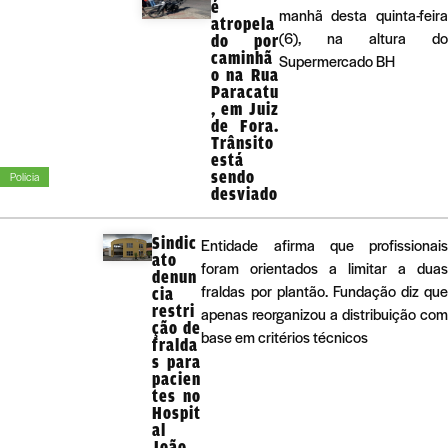
é
manhã desta quinta-feira
atropela
(6), na altura do
do por
caminhã
Supermercado BH
o na Rua
Paracatu
, em Juiz
de Fora.
Trânsito
está
sendo
Polícia
desviado
Sindic
Entidade afirma que profissionai
ato
foram orientados a limitar a dua
denun
fraldas por plantão. Fundação diz qu
cia
restri
apenas reorganizou a distribuição co
ção de
base em critérios técnicos
fralda
s para
pacien
tes no
Hospit
al
João