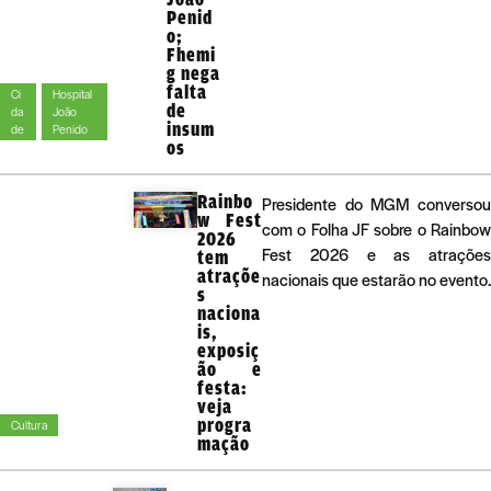
Penid
o;
Fhemi
g nega
falta
Ci
Hospital
de
da
João
insum
de
Penido
os
Rainbo
Presidente do MGM converso
w Fest
com o Folha JF sobre o Rainbo
2026
Fest 2026 e as atraçõe
tem
atraçõe
nacionais que estarão no evento.
s
naciona
is,
exposiç
ão e
festa:
veja
progra
Cultura
mação