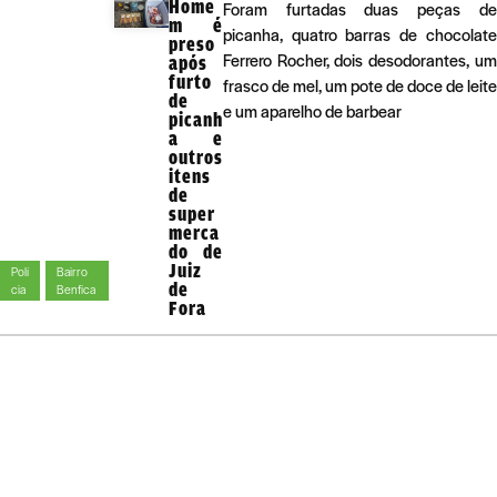
Home
Foram furtadas duas peças de
m é
picanha, quatro barras de chocolate
preso
Ferrero Rocher, dois desodorantes, um
após
furto
frasco de mel, um pote de doce de leite
de
e um aparelho de barbear
picanh
a e
outros
itens
de
super
merca
do de
Juiz
Polí
Bairro
de
cia
Benfica
Fora