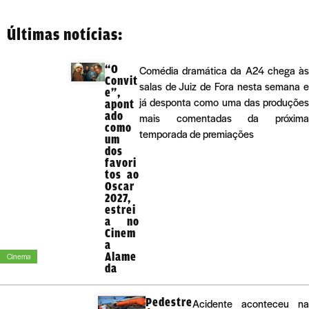
Últimas notícias:
“O
Comédia dramática da A24 chega às
Convit
salas de Juiz de Fora nesta semana e
e”,
já desponta como uma das produções
apont
ado
mais comentadas da próxima
como
temporada de premiações
um
dos
favori
tos ao
Oscar
2027,
estrei
a no
Cinem
a
Alame
Cinema
da
Pedestre
Acidente aconteceu na