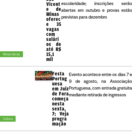
escolaridade; inscrições serão
Vicent
e de
abertas em outubro e provas estão
Minas
previstas para dezembro
oferec
e 35
vagas
com
salári
os de
até R$
15,1
Minas Gerais
mil
Festa
Evento acontece entre os dias 7 e
Portug
9 de agosto, na Associação
uesa
Portuguesa, com entrada gratuita
em Juiz
de Fora
mediante retirada de ingressos
começa
nesta
sexta,
7; Veja
progra
Cultura
mação