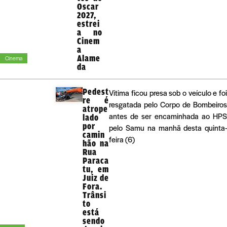
Oscar
2027,
estrei
a no
Cinem
a
Alame
Cinema
da
Pedest
Vítima ficou presa sob o veículo e foi
re é
resgatada pelo Corpo de Bombeiros
atrope
antes de ser encaminhada ao HPS
lado
por
pelo Samu na manhã desta quinta-
camin
feira (6)
hão na
Rua
Paraca
tu, em
Juiz de
Fora.
Trânsi
to
está
sendo