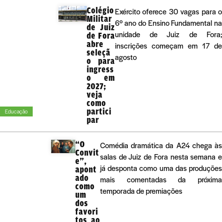
Colégio
Exército oferece 30 vagas para 
Militar
6º ano do Ensino Fundamental n
de Juiz
unidade de Juiz de Fora
de Fora
abre
inscrições começam em 17 d
seleçã
agosto
o para
ingress
o em
2027;
veja
como
partici
Educação
par
“O
Comédia dramática da A24 chega às
Convit
salas de Juiz de Fora nesta semana e
e”,
já desponta como uma das produções
apont
ado
mais comentadas da próxima
como
temporada de premiações
um
dos
favori
tos ao