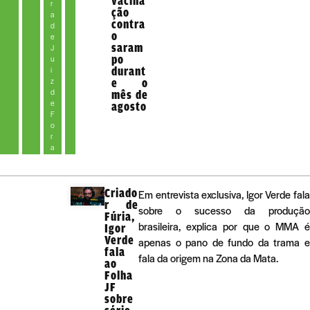
vacina
r
ção
a
contra
d
o
e
saram
J
po
u
durant
i
z
e o
d
mês de
e
agosto
F
o
r
a
Criado
Em entrevista exclusiva, Igor Verde fala
r de
sobre o sucesso da produção
Fúria,
brasileira, explica por que o MMA é
Igor
Verde
apenas o pano de fundo da trama e
fala
fala da origem na Zona da Mata.
ao
Folha
JF
sobre