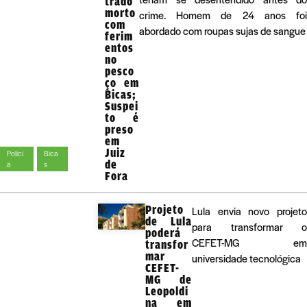
trado
morto
crime. Homem de 24 anos foi
com
abordado com roupas sujas de sangue
ferim
entos
no
pesco
ço em
Bicas;
Suspei
to é
preso
em
Juiz
Políci
Bica
de
a
s
Fora
Projeto
Lula envia novo projeto
de Lula
para transformar o
poderá
CEFET-MG em
transfor
mar
universidade tecnológica
CEFET-
MG de
Leopoldi
na em