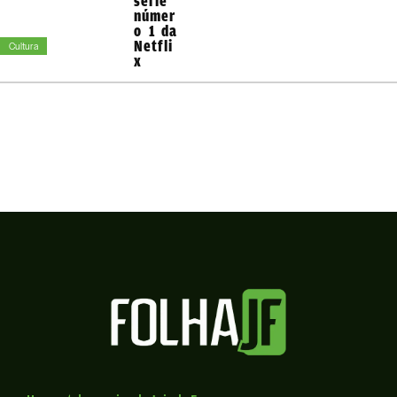
série
númer
o 1 da
Netfli
Cultura
x