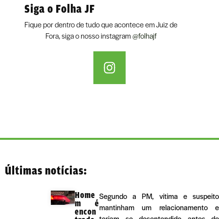
Siga o Folha JF
Fique por dentro de tudo que acontece em Juiz de
Fora, siga o nosso instagram
@folhajf
Últimas notícias:
Home
Segundo a PM, vítima e suspeito
m é
mantinham um relacionamento e
encon
teriam se desentendido antes do