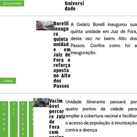
Universi
Zona da Mata
dade
Borelli
A Gelato Borelli inaugurou sua
inaugu
quinta unidade em Juiz de Fora,
ra
desta vez no bairro Alto dos
quinta
unidad
Passos. Confira como foi a
e em
inauguração.
Juiz de
Fora e
reforça
aposta
no Alto
dos
Cidade
Passos
Vacim
Unidade itinerante passará por
C
P
P
S
óvel
quatro pontos da cidade para
i
J
r
a
percor
d
F
e
ú
ampliar a cobertura vacinal e facilitar
re Juiz
a
f
d
de
o acesso da população à imunização
d
e
e
Fora
e
it
contra a doença
com
u