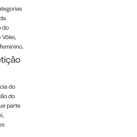
ategorias
 da
o do
Vôlei,
 feminino.
tição
cia do
ção do
que parte
i,
es