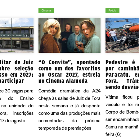
Cinema
Polícia
litar de Juiz
“O Convite”, apontado
Pedestre é 
bre seleção
como um dos favoritos
por caminh
sso em 2027;
ao Oscar 2027, estreia
Paracatu, 
participar
no Cinema Alameda
Fora. Trân
sendo desvia
ece 30 vagas para
Comédia dramática da A24
Vítima ficou 
 do Ensino
chega às salas de Juiz de Fora
veículo e foi r
 na unidade de
nesta semana e já desponta
Corpo de Bombe
ra; inscrições
como uma das produções mais
ser encaminhad
7 de agosto
comentadas da próxima
Samu na manhã 
temporada de premiações
feira (6)