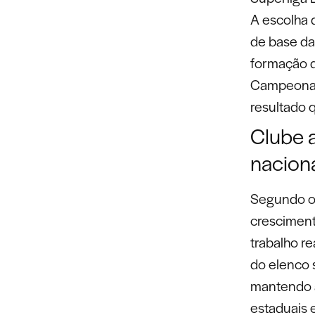
A escolha 
de base da 
formação d
Campeonato
resultado q
Clube 
nacion
Segundo o 
cresciment
trabalho re
do elenco s
mantendo a
estaduais e