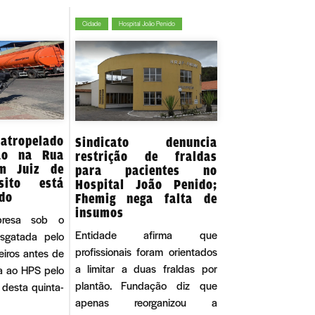
Cidade
Hospital João Penido
atropelado
Sindicato denuncia
ão na Rua
restrição de fraldas
em Juiz de
para pacientes no
sito está
Hospital João Penido;
do
Fhemig nega falta de
insumos
presa sob o
Entidade afirma que
esgatada pelo
profissionais foram orientados
iros antes de
a limitar a duas fraldas por
a ao HPS pelo
plantão. Fundação diz que
desta quinta-
apenas reorganizou a