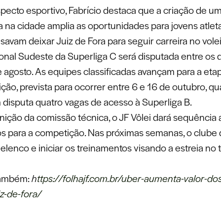
pecto esportivo, Fabrício destaca que a criação de u
a na cidade amplia as oportunidades para jovens atlet
savam deixar Juiz de Fora para seguir carreira no volei
ional Sudeste da Superliga C será disputada entre os 
de agosto. As equipes classificadas avançam para a eta
ção, prevista para ocorrer entre 6 e 16 de outubro, q
 disputa quatro vagas de acesso à Superliga B.
nição da comissão técnica, o JF Vôlei dará sequência 
os para a competição. Nas próximas semanas, o clube
elenco e iniciar os treinamentos visando a estreia no 
também:
h
ttps://folh
ajf.com.br/uber-aumenta-valor-do
z-de-fora/