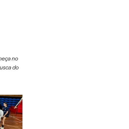
meça no
busca do