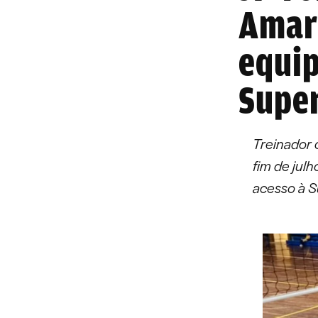
Amara
equip
Super
Treinador 
fim de jul
acesso à S