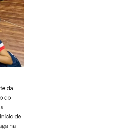
te da
ão do
 a
início de
vaga na