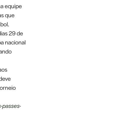
ma equipe
as que
bol.
dias 29 de
pa nacional
uando
aos
 deve
torneio
s-passes-