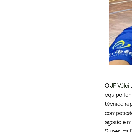
O
JF Vôlei
equipe fem
técnico re
competição 
agosto e m
Superliga 