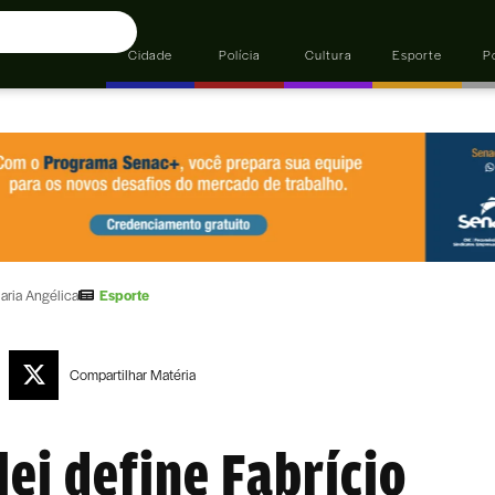
Cidade
Polícia
Cultura
Esporte
Po
aria Angélica
Esporte
Compartilhar
Matéria
lei define Fabrício