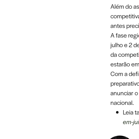
Além do as
competitiv
antes preci
A fase reg
julho e 2 
da competi
estarão em
Com a defi
preparativ
anunciar o 
nacional.
Leia 
em-jui