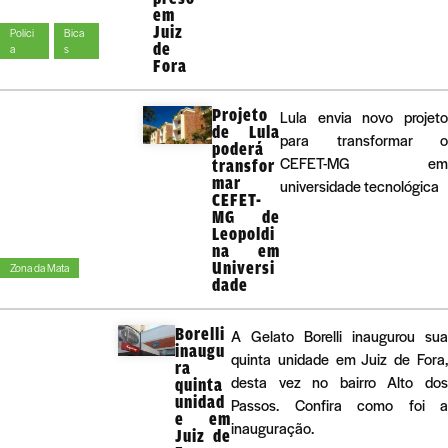
em
Juiz
Políci
Bica
de
a
s
Fora
Projeto
Lula envia novo projeto
de Lula
para transformar o
poderá
CEFET-MG em
transfor
mar
universidade tecnológica
CEFET-
MG de
Leopoldi
na em
Universi
Zona da Mata
dade
Borelli
A Gelato Borelli inaugurou sua
inaugu
quinta unidade em Juiz de Fora,
ra
desta vez no bairro Alto dos
quinta
unidad
Passos. Confira como foi a
e em
inauguração.
Juiz de