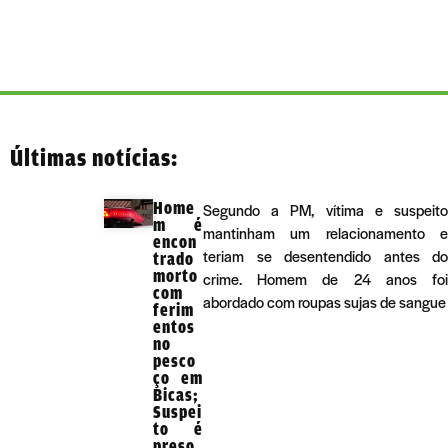
Últimas notícias:
Home
Segundo a PM, vítima e suspeito
m é
mantinham um relacionamento e
encon
teriam se desentendido antes do
trado
morto
crime. Homem de 24 anos foi
com
abordado com roupas sujas de sangue
ferim
entos
no
pesco
ço em
Bicas;
Suspei
to é
preso