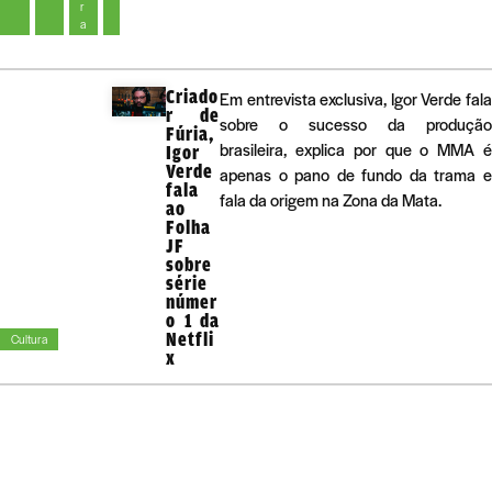
r
a
Criado
Em entrevista exclusiva, Igor Verde fala
r de
sobre o sucesso da produção
Fúria,
brasileira, explica por que o MMA é
Igor
Verde
apenas o pano de fundo da trama e
fala
fala da origem na Zona da Mata.
ao
Folha
JF
sobre
série
númer
o 1 da
Netfli
Cultura
x