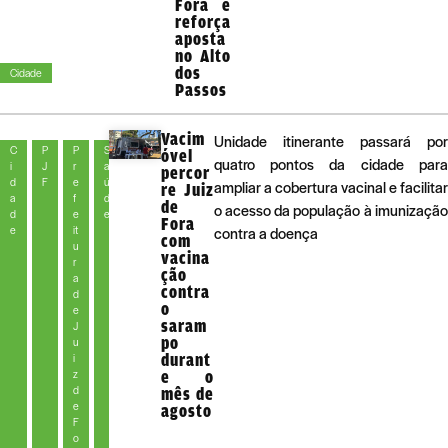
Fora e
reforça
aposta
no Alto
dos
Cidade
Passos
Vacim
Unidade itinerante passará por
C
P
P
S
óvel
quatro pontos da cidade para
i
J
r
a
percor
d
F
e
ú
ampliar a cobertura vacinal e facilitar
re Juiz
a
f
d
de
o acesso da população à imunização
d
e
e
Fora
e
it
contra a doença
com
u
vacina
r
ção
a
contra
d
o
e
saram
J
po
u
durant
i
z
e o
d
mês de
e
agosto
F
o