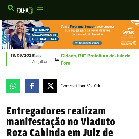
Cidade
,
PJF
,
Prefeitura de Juiz de
18/05/2026
Maria
Angélica
Fora
Compartilhar
Matéria
Entregadores realizam
manifestação no Viaduto
Roza Cabinda em Juiz de