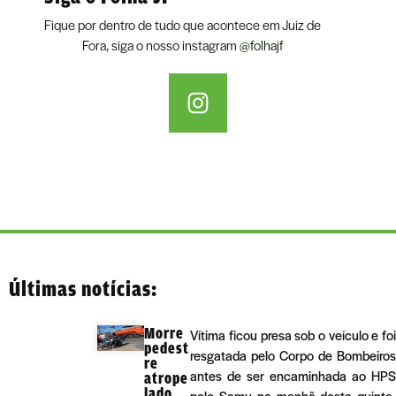
Fique por dentro de tudo que acontece em Juiz de
Fora, siga o nosso instagram
@folhajf
Últimas notícias:
Morre
Vítima ficou presa sob o veículo e foi
pedest
resgatada pelo Corpo de Bombeiros
re
antes de ser encaminhada ao HPS
atrope
lado
pelo Samu na manhã desta quinta-