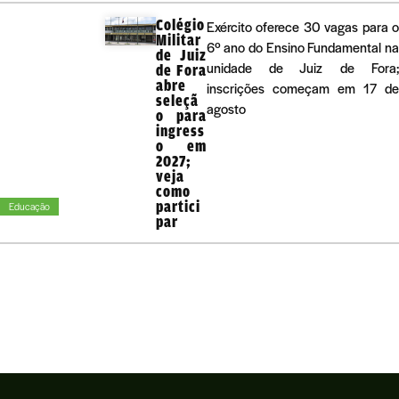
Colégio
Exército oferece 30 vagas para 
Militar
6º ano do Ensino Fundamental n
de Juiz
unidade de Juiz de Fora
de Fora
abre
inscrições começam em 17 d
seleçã
agosto
o para
ingress
o em
2027;
veja
como
partici
Educação
par