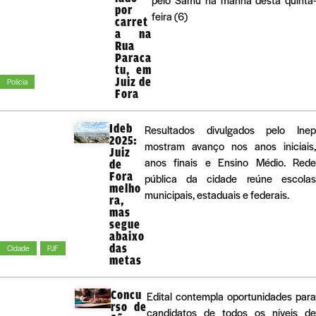
por
feira (6)
carret
a na
Rua
Paraca
tu, em
Juiz de
Polícia
Fora
Ideb
Resultados divulgados pelo Inep
2025:
mostram avanço nos anos iniciais,
Juiz
anos finais e Ensino Médio. Rede
de
Fora
pública da cidade reúne escolas
melho
municipais, estaduais e federais.
ra,
mas
segue
abaixo
das
Cidade
PJF
metas
Concu
Edital contempla oportunidades para
rso de
candidatos de todos os níveis de