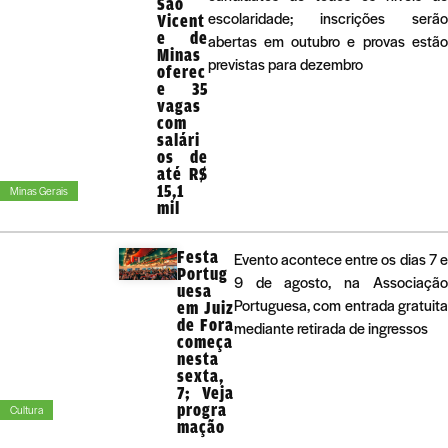
São
escolaridade; inscrições serão
Vicent
e de
abertas em outubro e provas estão
Minas
previstas para dezembro
oferec
e 35
vagas
com
salári
os de
até R$
15,1
Minas Gerais
mil
Festa
Evento acontece entre os dias 7 e
Portug
9 de agosto, na Associação
uesa
Portuguesa, com entrada gratuita
em Juiz
de Fora
mediante retirada de ingressos
começa
nesta
sexta,
7; Veja
progra
Cultura
mação