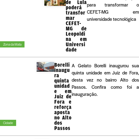
de Lula
para transformar o
poderá
CEFET-MG em
transfor
mar
universidade tecnológica
CEFET-
MG de
Leopoldi
na em
Universi
Zona da Mata
dade
Borelli
A Gelato Borelli inaugurou sua
inaugu
quinta unidade em Juiz de Fora,
ra
desta vez no bairro Alto dos
quinta
unidad
Passos. Confira como foi a
e em
inauguração.
Juiz de
Fora e
reforça
aposta
no Alto
dos
Cidade
Passos