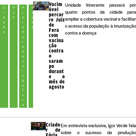
Vacim
Unidade itinerante passará por
C
P
P
S
óvel
quatro pontos da cidade para
i
J
r
a
percor
d
F
e
ú
ampliar a cobertura vacinal e facilitar
re Juiz
a
f
d
de
o acesso da população à imunização
d
e
e
Fora
e
it
contra a doença
com
u
vacina
r
ção
a
contra
d
o
e
saram
J
po
u
durant
i
z
e o
d
mês de
e
agosto
F
o
r
a
Criado
Em entrevista exclusiva, Igor Verde fala
r de
sobre o sucesso da produção
Fúria,