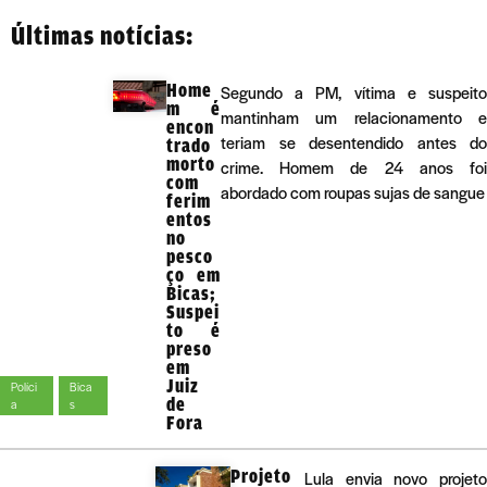
Últimas notícias:
Home
Segundo a PM, vítima e suspeito
m é
mantinham um relacionamento e
encon
teriam se desentendido antes do
trado
morto
crime. Homem de 24 anos foi
com
abordado com roupas sujas de sangue
ferim
entos
no
pesco
ço em
Bicas;
Suspei
to é
preso
em
Juiz
Políci
Bica
de
a
s
Fora
Projeto
Lula envia novo projeto