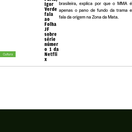
brasileira, explica por que o MMA é
Igor
Verde
apenas o pano de fundo da trama e
fala
fala da origem na Zona da Mata.
ao
Folha
JF
sobre
série
númer
o 1 da
Netfli
Cultura
x