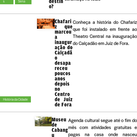
destin
s
Sena
o?
Chafari
Conheça a história do Chafariz
z que
que foi instalado em frente ao
marcou
Theatro Central na inauguração
a
inaugur
do Calçadão em Juiz de Fora.
ação do
Calçadã
o
desapa
receu
poucos
anos
depois
no
Centro
de Juiz
História da Cidade
de Fora
Museu
Agenda cultural segue até o fim do
de
mês com atividades gratuitas e
Cabang
pagas na casa onde nasceu
u