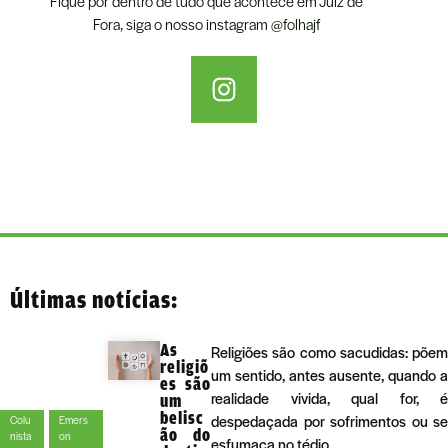
Fique por dentro de tudo que acontece em Juiz de
Fora, siga o nosso instagram
@folhajf
Últimas notícias:
As
Religiões são como sacudidas: põem
religiõ
um sentido, antes ausente, quando a
es são
realidade vivida, qual for, é
um
belisc
despedaçada por sofrimentos ou se
Colu
Emers
ão do
nista
on
esfumaça no tédio