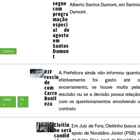
segue
Alberto Santos Dumont, em Santos
com
Dumont.
progra
mação
especi
al de
agosto
em
Santos
Dumon
Cultura
t
PJF
A Prefeitura ainda não informou quant
rescin
efetivamente foi gasto até 
de
encerramento, se houve multa pel
com
Carro
rescisão ou se a decisão possui relaçã
Bonit
Cidad
PJ
com os questionamentos envolvendo 
eza
e
F
contrato
Cleitin
Em Juiz de Fora, Cleitinho busca 
ho será
apoio de Noraldino Júnior (PSB) 
candid