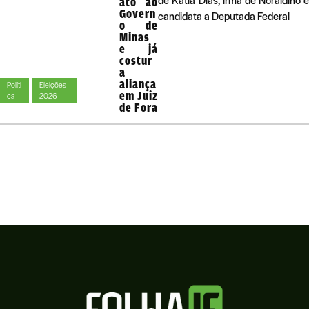
de Kátia Dias, irmã de Noraldino 
ato ao
Govern
candidata a Deputada Federal
o de
Minas
e já
costur
a
aliança
Políti
Eleições
em Juiz
ca
2026
de Fora