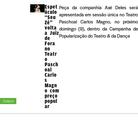
Espet
Peça da companhia Axé Deles será
áculo
apresentada em sessão única no Teatro
“Seu
Paschoal Carlos Magno, no próximo
Zé”
volta
domingo (9), dentro da Campanha de
a Juiz
Popularização do Teatro & da Dança
de
Fora
no
Teatr
o
Pasch
oal
Carlo
s
Magn
o com
preço
popul
Cultura
ar