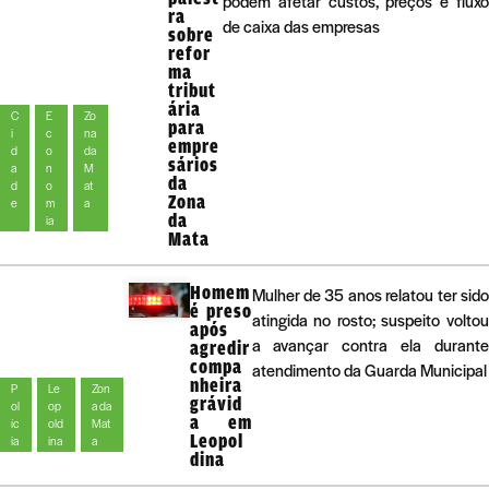
podem afetar custos, preços e fluxo
ra
de caixa das empresas
sobre
refor
ma
tribut
ária
C
E
Zo
para
i
c
na
empre
d
o
da
sários
a
n
M
da
d
o
at
Zona
e
m
a
da
ia
Mata
Homem
Mulher de 35 anos relatou ter sido
é preso
atingida no rosto; suspeito voltou
após
a avançar contra ela durante
agredir
compa
atendimento da Guarda Municipal
nheira
P
Le
Zon
grávid
ol
op
a da
a em
íc
old
Mat
Leopol
ia
ina
a
dina