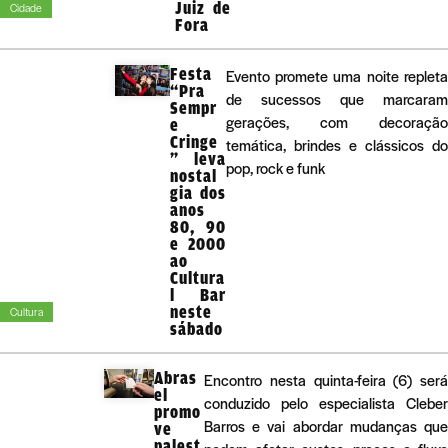
Juiz de
Cidade
Fora
Festa
Evento promete uma noite repleta
“Pra
de sucessos que marcaram
Sempr
gerações, com decoração
e
Cringe
temática, brindes e clássicos do
” leva
pop, rock e funk
nostal
gia dos
anos
80, 90
e 2000
ao
Cultura
l Bar
neste
Cultura
sábado
Abras
Encontro nesta quinta-feira (6) será
el
conduzido pelo especialista Cleber
promo
Barros e vai abordar mudanças que
ve
palest