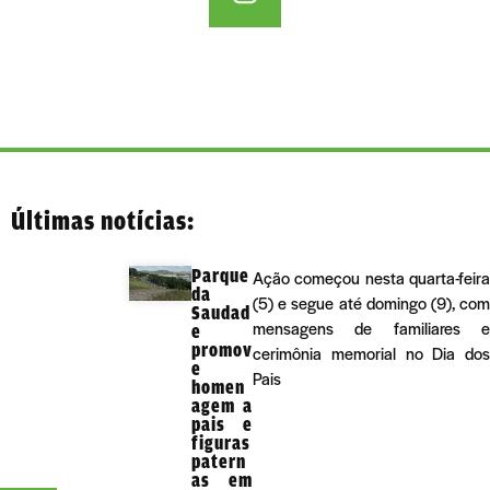
Últimas notícias:
Parque
Ação começou nesta quarta-feira
da
(5) e segue até domingo (9), com
Saudad
mensagens de familiares e
e
promov
cerimônia memorial no Dia dos
e
Pais
homen
agem a
pais e
figuras
patern
as em