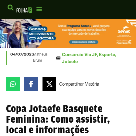
Consórcio Via JF
,
Esporte
,
04/07/2025
Matheus
Brum
Jotaefe
Compartilhar
Matéria
Copa Jotaefe Basquete
Feminina: Como assistir,
local e informações