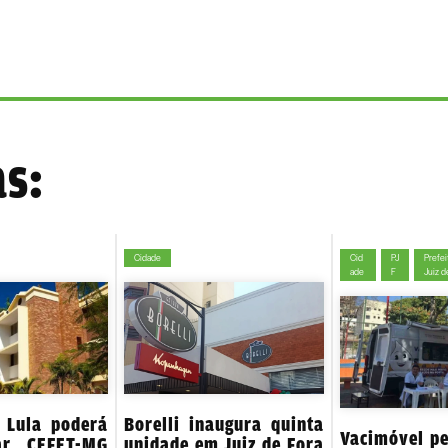
as:
Cidade
Cid
PJ
Prefei
ade
F
Juiz d
 Lula poderá
Borelli inaugura quinta
Vacimóvel pe
ar CEFET-MG
unidade em Juiz de Fora