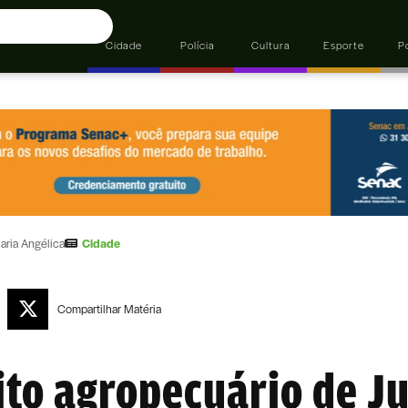
Cidade
Polícia
Cultura
Esporte
Po
aria Angélica
Cidade
Compartilhar
Matéria
ito agropecuário de Ju