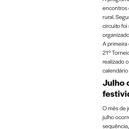
encontros 
rural. Seg
circuito f
organizado
A primeira 
21º Torneio
realizado 
calendário
Julho 
festiv
O mês de j
julho ocorr
sequência, 