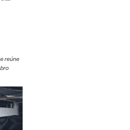
 e reúne
mbro