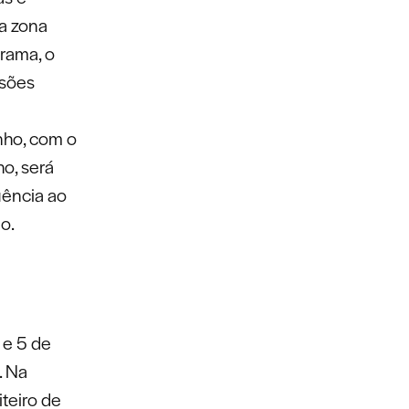
a zona
rama, o
ssões
unho, com o
ho, será
uência ao
o.
 e 5 de
. Na
iteiro de