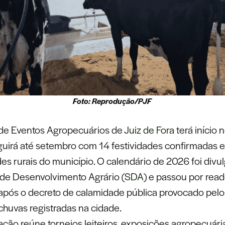
Foto: Reprodução/PJF
 de Eventos Agropecuários de
Juiz de Fora
terá início 
guirá até setembro com 14 festividades confirmadas 
s rurais do município. O calendário de 2026 foi divu
 de Desenvolvimento Agrário (
SDA
) e passou por re
após o decreto de calamidade pública provocado pelo
chuvas registradas na cidade.
ção reúne torneios leiteiros, exposições agropecuári