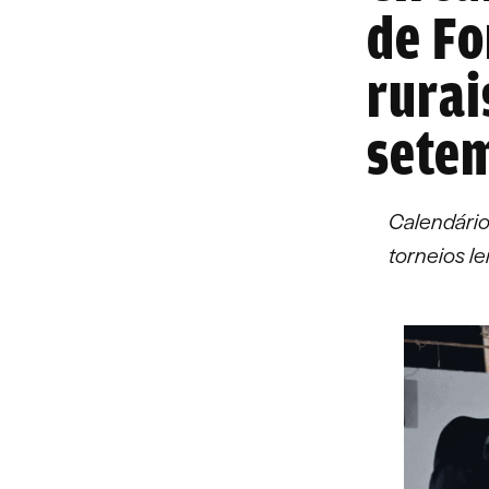
de Fo
rurai
sete
Calendário
torneios l