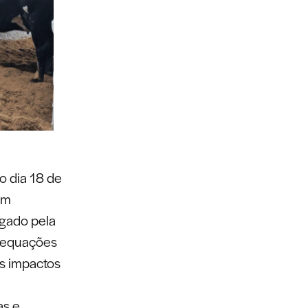
no dia 18 de
em
lgado pela
adequações
s impactos
as e