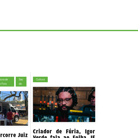
tura de
Saú
Cultura
e Fora
de
Criador de Fúria, Igor
rcorre Juiz
Verde fala ao Folha JF