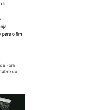
3 de
e
.
seja
 para o fim
 de Fora
utubro de