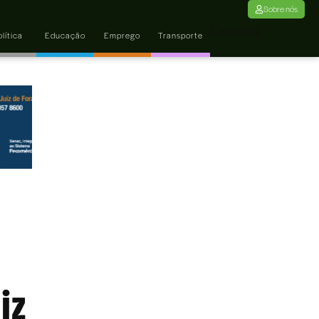
Sobre nós
Colunas
lítica
Educação
Emprego
Transporte
iz