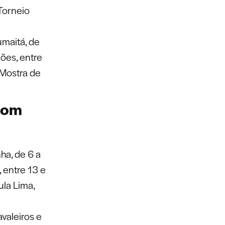
Torneio
maitá, de
eões, entre
 Mostra de
com
ha, de 6 a
, entre 13 e
ula Lima,
valeiros e