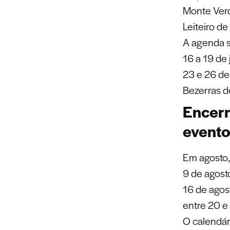
Monte Verd
Leiteiro de
A agenda s
16 a 19 de 
23 e 26 de
Bezerras d
Encer
evento
Em agosto, 
9 de agosto
16 de agost
entre 20 e
O calendár