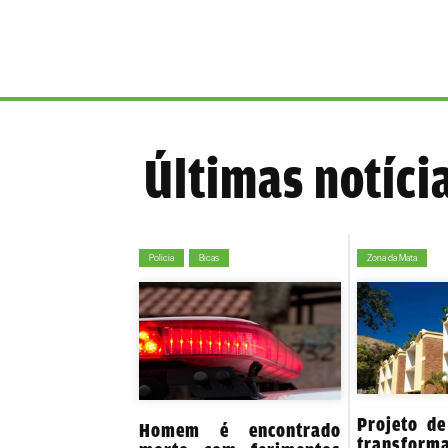
Últimas notíci
Polícia
Bicas
Zona da Mata
Projeto de
Homem é encontrado
transform