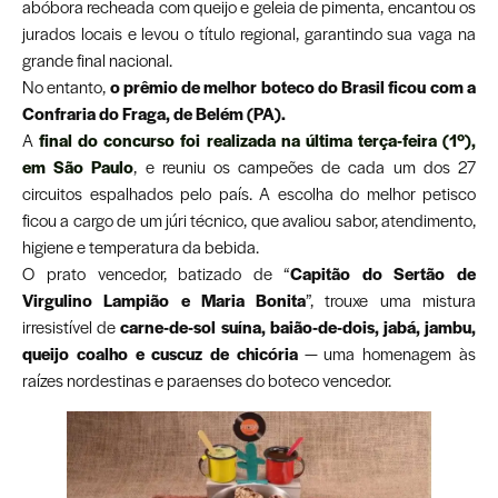
abóbora recheada com queijo e geleia de pimenta, encantou os
jurados locais e levou o título regional, garantindo sua vaga na
grande final nacional.
No entanto,
o prêmio de melhor boteco do Brasil ficou com a
Confraria do Fraga, de Belém (PA).
A
final do concurso foi realizada na última terça-feira (1º),
em São Paulo
, e reuniu os campeões de cada um dos 27
circuitos espalhados pelo país. A escolha do melhor petisco
ficou a cargo de um júri técnico, que avaliou sabor, atendimento,
higiene e temperatura da bebida.
O prato vencedor, batizado de “
Capitão do Sertão de
Virgulino Lampião e Maria Bonita
”, trouxe uma mistura
irresistível de
carne-de-sol suína, baião-de-dois, jabá, jambu,
queijo coalho e cuscuz de chicória
— uma homenagem às
raízes nordestinas e paraenses do boteco vencedor.