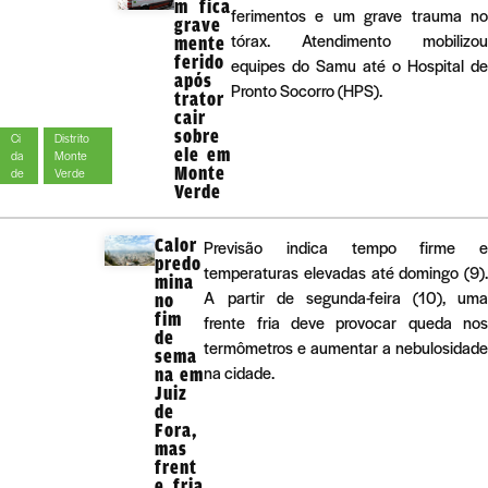
m fica
ferimentos e um grave trauma no
grave
tórax. Atendimento mobilizou
mente
ferido
equipes do Samu até o Hospital de
após
Pronto Socorro (HPS).
trator
cair
sobre
Ci
Distrito
ele em
da
Monte
Monte
de
Verde
Verde
Calor
Previsão indica tempo firme e
predo
temperaturas elevadas até domingo (9).
mina
A partir de segunda-feira (10), uma
no
fim
frente fria deve provocar queda nos
de
termômetros e aumentar a nebulosidade
sema
na cidade.
na em
Juiz
de
Fora,
mas
frent
e fria