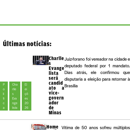
Últimas notícias:
Charlle
Juiz-forano foi vereador na cidade e
s
deputado federal por 1 mandato.
Evange
Dias atrás, ele confirmou que
lista
será
disputaria a eleição para retornar à
candid
P
Cha
El
Brasília
ato a
o
rlle
ei
vice-
lí
s
çõ
govern
ti
Eva
es
ador
c
nge
20
de
a
lista
26
Minas
Home
Vítima de 50 anos sofreu múltiplos