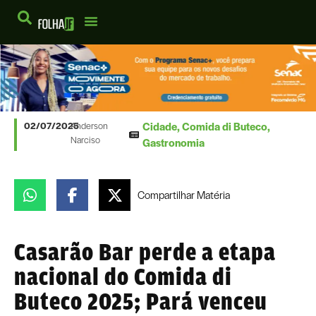
Cidade
,
Comida di Buteco
,
02/07/2025
Anderson
Narciso
Gastronomia
Compartilhar
Matéria
Casarão Bar perde a etapa
nacional do Comida di
Buteco 2025; Pará venceu