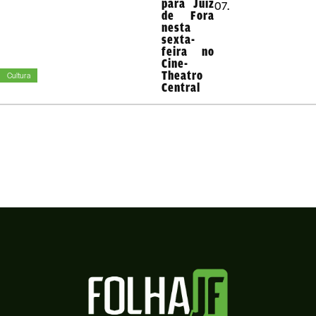
para Juiz
07.
de Fora
nesta
sexta-
feira no
Cine-
Theatro
Cultura
Central