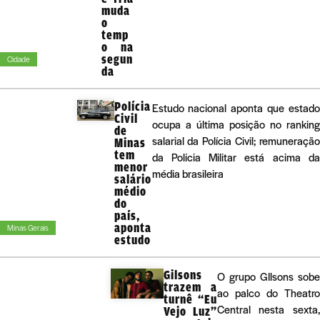
muda
o
temp
o na
segun
Cidade
da
Polícia
Estudo nacional aponta que estado
Civil
ocupa a última posição no ranking
de
salarial da Polícia Civil; remuneração
Minas
tem
da Polícia Militar está acima da
menor
média brasileira
salário
médio
do
país,
aponta
Minas Gerais
estudo
Gilsons
O grupo GIlsons sobe
trazem a
ao palco do Theatro
turnê “Eu
Central nesta sexta,
Vejo Luz”