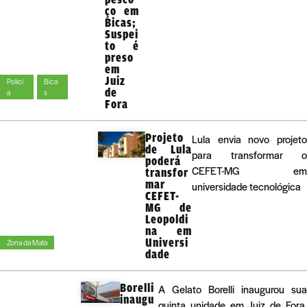
ço em
Bicas;
Suspei
to é
preso
em
Juiz
Políci
Bica
de
a
s
Fora
Projeto
Lula envia novo projeto
de Lula
para transformar o
poderá
CEFET-MG em
transfor
mar
universidade tecnológica
CEFET-
MG de
Leopoldi
na em
Universi
Zona da Mata
dade
Borelli
A Gelato Borelli inaugurou sua
inaugu
quinta unidade em Juiz de Fora,