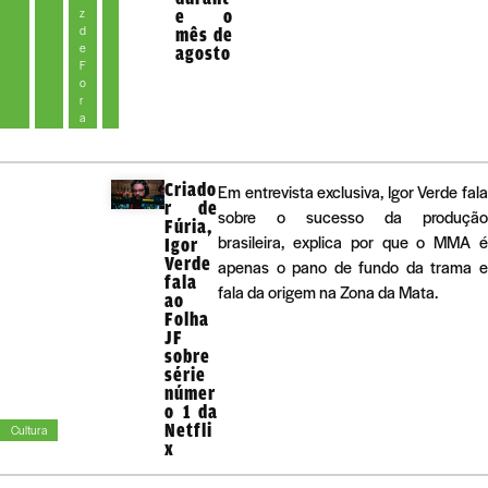
z
e o
d
mês de
e
agosto
F
o
r
a
Criado
Em entrevista exclusiva, Igor Verde fala
r de
sobre o sucesso da produção
Fúria,
brasileira, explica por que o MMA é
Igor
Verde
apenas o pano de fundo da trama e
fala
fala da origem na Zona da Mata.
ao
Folha
JF
sobre
série
númer
o 1 da
Netfli
Cultura
x