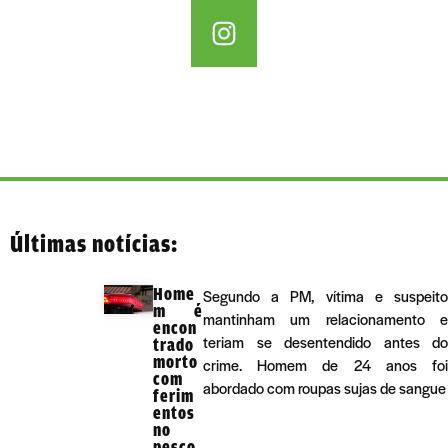
Últimas notícias:
Home
Segundo a PM, vítima e suspeito
m é
mantinham um relacionamento e
encon
teriam se desentendido antes do
trado
morto
crime. Homem de 24 anos foi
com
abordado com roupas sujas de sangue
ferim
entos
no
pesco