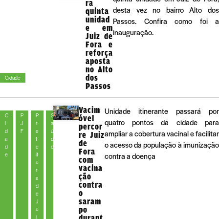
ra
desta vez no bairro Alto dos
quinta
unidad
Passos. Confira como foi a
e em
inauguração.
Juiz de
Fora e
reforça
aposta
no Alto
dos
Cidade
Passos
Vacim
Unidade itinerante passará por
C
P
P
S
óvel
quatro pontos da cidade para
i
J
r
a
percor
d
F
e
ú
ampliar a cobertura vacinal e facilitar
re Juiz
a
f
d
de
o acesso da população à imunização
d
e
e
Fora
e
it
contra a doença
com
u
vacina
r
ção
a
contra
d
o
e
saram
J
po
u
durant
i