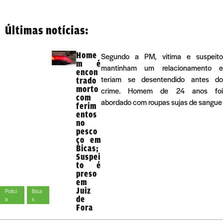
Últimas notícias:
Home
Segundo a PM, vítima e suspeito
m é
mantinham um relacionamento e
encon
teriam se desentendido antes do
trado
morto
crime. Homem de 24 anos foi
com
abordado com roupas sujas de sangue
ferim
entos
no
pesco
ço em
Bicas;
Suspei
to é
preso
em
Juiz
Políci
Bica
de
a
s
Fora