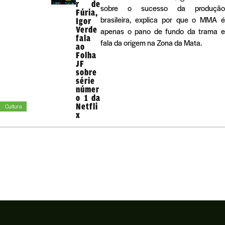
r de
sobre o sucesso da produção
Fúria,
brasileira, explica por que o MMA é
Igor
Verde
apenas o pano de fundo da trama e
fala
fala da origem na Zona da Mata.
ao
Folha
JF
sobre
série
númer
o 1 da
Netfli
Cultura
x