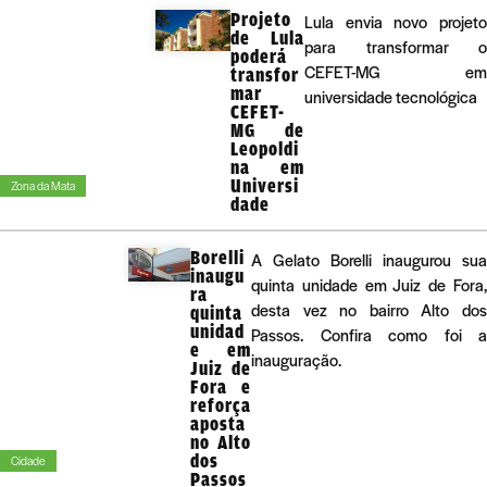
Projeto
Lula envia novo projeto
de Lula
para transformar o
poderá
CEFET-MG em
transfor
mar
universidade tecnológica
CEFET-
MG de
Leopoldi
na em
Universi
Zona da Mata
dade
Borelli
A Gelato Borelli inaugurou sua
inaugu
quinta unidade em Juiz de Fora,
ra
desta vez no bairro Alto dos
quinta
unidad
Passos. Confira como foi a
e em
inauguração.
Juiz de
Fora e
reforça
aposta
no Alto
dos
Cidade
Passos