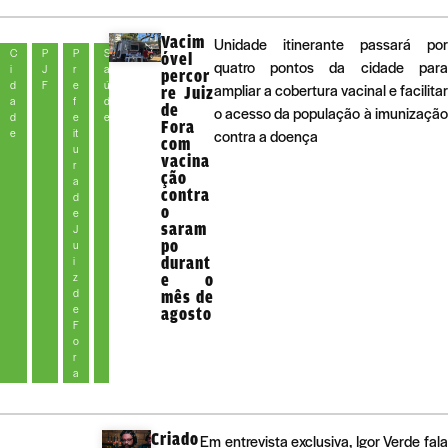
Vacim
Unidade itinerante passará por
C
P
P
S
óvel
quatro pontos da cidade para
i
J
r
a
percor
d
F
e
ú
ampliar a cobertura vacinal e facilitar
re Juiz
a
f
d
de
o acesso da população à imunização
d
e
e
Fora
e
it
contra a doença
com
u
vacina
r
ção
a
contra
d
o
e
saram
J
po
u
durant
i
z
e o
d
mês de
e
agosto
F
o
r
a
Criado
Em entrevista exclusiva, Igor Verde fala