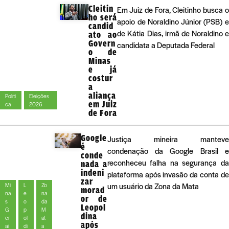
Cleitin
Em Juiz de Fora, Cleitinho busca 
ho será
apoio de Noraldino Júnior (PSB) 
candid
de Kátia Dias, irmã de Noraldino 
ato ao
Govern
candidata a Deputada Federal
o de
Minas
e já
costur
a
aliança
Políti
Eleições
em Juiz
ca
2026
de Fora
Google
Justiça mineira manteve
é
condenação da Google Brasil e
conde
reconheceu falha na segurança da
nada a
indeni
plataforma após invasão da conta de
zar
um usuário da Zona da Mata
Mi
L
Zo
morad
na
e
na
or de
s
o
da
Leopol
G
p
M
dina
er
ol
at
após
ai
di
a