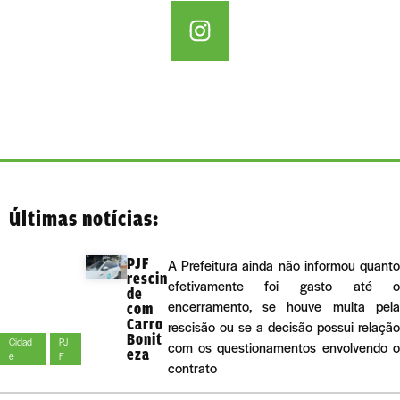
Últimas notícias:
PJF
A Prefeitura ainda não informou quant
rescin
efetivamente foi gasto até 
de
encerramento, se houve multa pel
com
Carro
rescisão ou se a decisão possui relaçã
Bonit
Cidad
PJ
com os questionamentos envolvendo 
eza
e
F
contrato