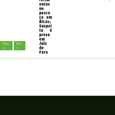
entos
no
pesco
ço em
Bicas;
Suspei
to é
preso
em
Juiz
Políci
Bica
de
a
s
Fora