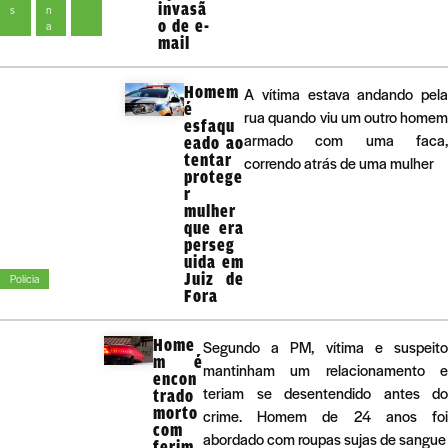
invasã
s
n
o de e-
a
mail
Homem
A vítima estava andando pela
é
rua quando viu um outro homem
esfaqu
armado com uma faca,
eado ao
tentar
correndo atrás de uma mulher
protege
r
mulher
que era
perseg
uida em
Juiz de
Polícia
Fora
Home
Segundo a PM, vítima e suspeito
m é
mantinham um relacionamento e
encon
teriam se desentendido antes do
trado
morto
crime. Homem de 24 anos foi
com
abordado com roupas sujas de sangue
ferim