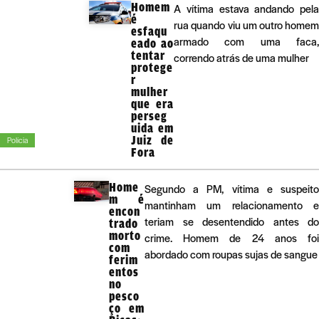
Homem
A vítima estava andando pela
é
rua quando viu um outro homem
esfaqu
armado com uma faca,
eado ao
tentar
correndo atrás de uma mulher
protege
r
mulher
que era
perseg
uida em
Juiz de
Polícia
Fora
Home
Segundo a PM, vítima e suspeito
m é
mantinham um relacionamento e
encon
teriam se desentendido antes do
trado
morto
crime. Homem de 24 anos foi
com
abordado com roupas sujas de sangue
ferim
entos
no
pesco
ço em