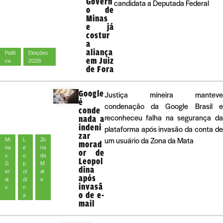
Govern
candidata a Deputada Federal
o de
Minas
e já
costur
a
aliança
Políti
Eleições
em Juiz
ca
2026
de Fora
Google
Justiça mineira manteve
é
condenação da Google Brasil e
conde
reconheceu falha na segurança da
nada a
indeni
plataforma após invasão da conta de
zar
um usuário da Zona da Mata
Mi
L
Zo
morad
na
e
na
or de
s
o
da
Leopol
G
p
M
dina
er
ol
at
após
ai
di
a
invasã
s
n
o de e-
a
mail