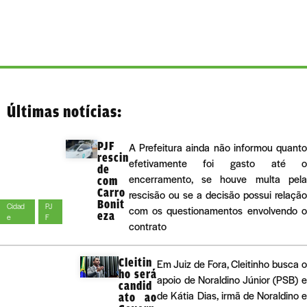
Últimas notícias:
PJF
A Prefeitura ainda não informou quant
rescin
efetivamente foi gasto até 
de
encerramento, se houve multa pel
com
Carro
rescisão ou se a decisão possui relaçã
Bonit
Cidad
PJ
com os questionamentos envolvendo 
eza
e
F
contrato
Cleitin
Em Juiz de Fora, Cleitinho busca 
ho será
apoio de Noraldino Júnior (PSB) 
candid
de Kátia Dias, irmã de Noraldino 
ato ao