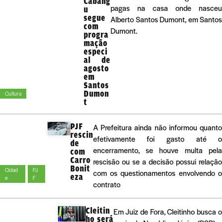
Cabang
pagas na casa onde nasceu
u
segue
Alberto Santos Dumont, em Santos
com
Dumont.
progra
mação
especi
al de
agosto
em
Santos
Dumon
Cultura
t
PJF
A Prefeitura ainda não informou quant
rescin
efetivamente foi gasto até 
de
encerramento, se houve multa pel
com
Carro
rescisão ou se a decisão possui relaçã
Bonit
Cidad
PJ
com os questionamentos envolvendo 
eza
e
F
contrato
Cleitin
Em Juiz de Fora, Cleitinho busca 
ho será