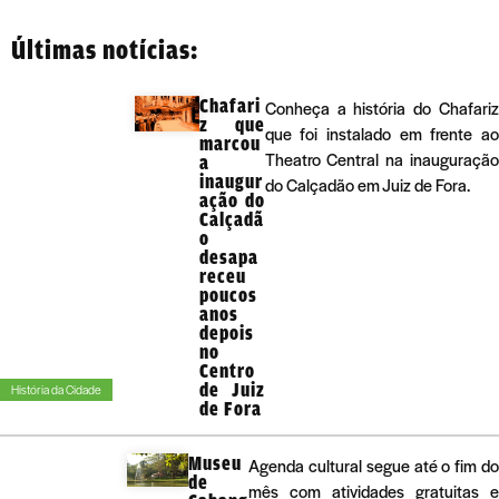
Últimas notícias:
Chafari
Conheça a história do Chafariz
z que
que foi instalado em frente ao
marcou
Theatro Central na inauguração
a
inaugur
do Calçadão em Juiz de Fora.
ação do
Calçadã
o
desapa
receu
poucos
anos
depois
no
Centro
de Juiz
História da Cidade
de Fora
Museu
Agenda cultural segue até o fim do
de
mês com atividades gratuitas e