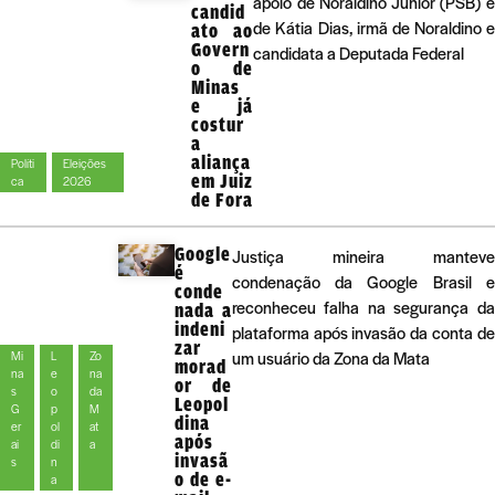
apoio de Noraldino Júnior (PSB) 
candid
de Kátia Dias, irmã de Noraldino 
ato ao
Govern
candidata a Deputada Federal
o de
Minas
e já
costur
a
aliança
Políti
Eleições
em Juiz
ca
2026
de Fora
Google
Justiça mineira manteve
é
condenação da Google Brasil e
conde
reconheceu falha na segurança da
nada a
indeni
plataforma após invasão da conta de
zar
um usuário da Zona da Mata
Mi
L
Zo
morad
na
e
na
or de
s
o
da
Leopol
G
p
M
dina
er
ol
at
após
ai
di
a
invasã
s
n
o de e-
a