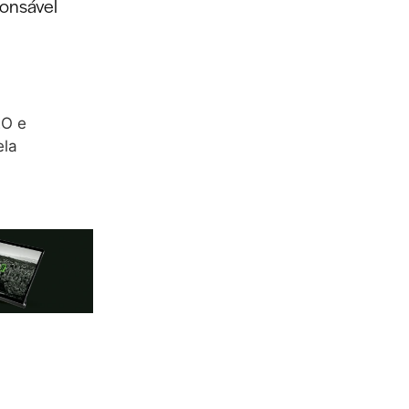
ponsável
EO e
ela