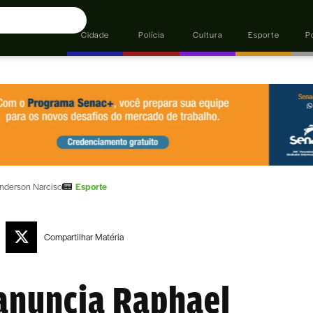
Cidade
Polícia
Cultura
Esporte
Po
nderson Narciso
Esporte
Compartilhar
Matéria
anuncia Raphael