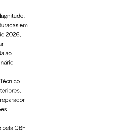
Magnitude.
uturadas em
de 2026,
ar
da ao
enário
 Técnico
teriores,
Preparador
ões
o pela CBF