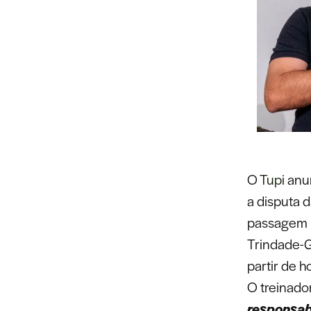
O
Tupi
anun
a disputa 
passagem r
Trindade-G
partir de h
O treinador
responsab