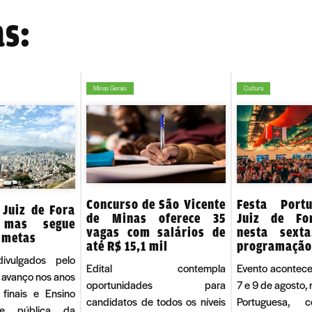
as:
Minas Gerais
Cultura
Concurso de São Vicente
Festa Port
 Juiz de Fora
de Minas oferece 35
Juiz de Fo
 mas segue
vagas com salários de
nesta sext
 metas
até R$ 15,1 mil
programação
divulgados pelo
Edital contempla
Evento acontece
 avanço nos anos
oportunidades para
7 e 9 de agosto,
s finais e Ensino
candidatos de todos os níveis
Portuguesa, 
e pública da