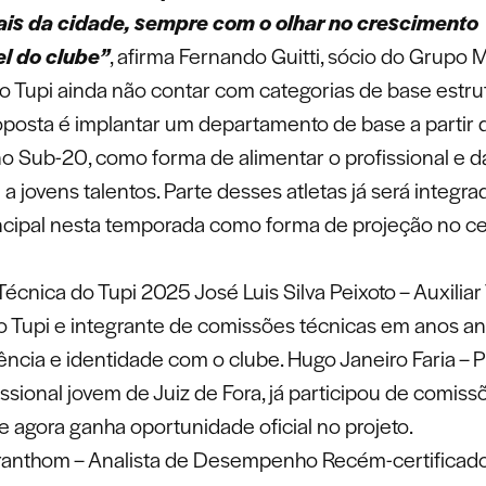
ais da cidade, sempre com o olhar no crescimento
l do clube”
, afirma Fernando Guitti, sócio do Grupo 
o Tupi ainda não contar com categorias de base estr
oposta é implantar um departamento de base a partir 
o Sub-20, como forma de alimentar o profissional e d
e a jovens talentos. Parte desses atletas já será integra
ncipal nesta temporada como forma de projeção no c
écnica do Tupi 2025 José Luis Silva Peixoto – Auxiliar
do Tupi e integrante de comissões técnicas em anos an
iência e identidade com o clube. Hugo Janeiro Faria – 
issional jovem de Juiz de Fora, já participou de comiss
e agora ganha oportunidade oficial no projeto.
anthom – Analista de Desempenho Recém-certificad