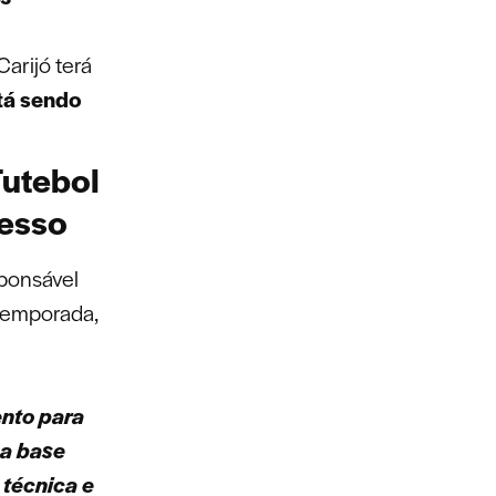
Carijó terá
tá sendo
utebol
cesso
sponsável
 temporada,
nto para
ma base
 técnica e