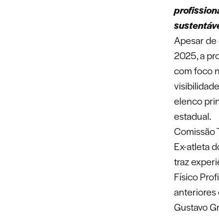
profission
sustentáve
Apesar de 
2025, a pr
com foco n
visibilidad
elenco pri
estadual.
Comissão T
Ex-atleta 
traz exper
Físico Prof
anteriores 
Gustavo Gr