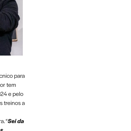
cnico para
dor tem
24 e pelo
s treinos a
a. “
Sei da
os