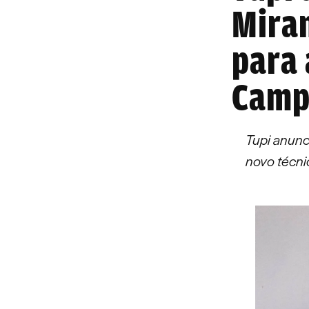
Miran
para 
Camp
Tupi anunc
novo técni