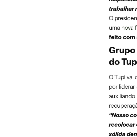
trabalhar 
O president
uma
nova 
feito com
Grupo 
do Tup
O Tupi vai
por lidera
auxiliando
recuperaçã
“Nosso co
recolocar
sólida den