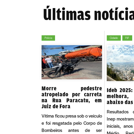
Últimas notíci
Polícia
Cidade
PJF
Morre pedestre
Ideb 2025:
atropelado por carreta
melhora,
na Rua Paracatu, em
abaixo das
Juiz de Fora
Resultados 
Vítima ficou presa sob o veículo
Inep mostram
e foi resgatada pelo Corpo de
iniciais, ano
Bombeiros antes de ser
Médio. Red