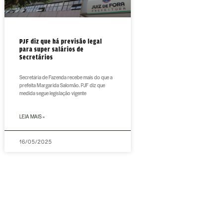
PJF diz que há previsão legal
para super salários de
Secretários
Secretária de Fazenda recebe mais do que a
prefeita Margarida Salomão. PJF diz que
medida segue legislação vigente
LEIA MAIS »
16/05/2025