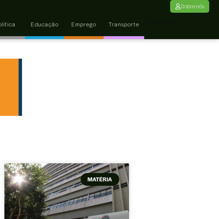
Sobre nós
Colunas
lítica
Educação
Emprego
Transporte
MATÉRIA