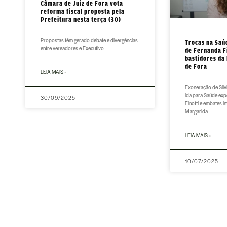
Câmara de Juiz de Fora vota
reforma fiscal proposta pela
Prefeitura nesta terça (30)
Propostas têm gerado debate e divergências
Trocas na Saú
entre vereadores e Executivo
de Fernanda F
bastidores da 
de Fora
LEIA MAIS »
Exoneração de Sílv
ida para Saúde exp
30/09/2025
Finotti e embates i
Margarida
LEIA MAIS »
10/07/2025