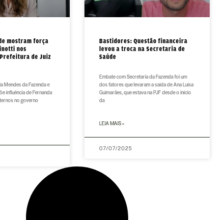
de mostram força
Bastidores: Questão financeira
inotti nos
levou a troca na Secretaria de
Prefeitura de Juiz
Saúde
Embate com Secretaria da Fazenda foi um
ia Mendes da Fazenda e
dos fatores que levaram a saída de Ana Luísa
õe influência de Fernanda
Guimarães, que estava na PJF desde o início
nternos no governo
da
LEIA MAIS »
07/07/2025