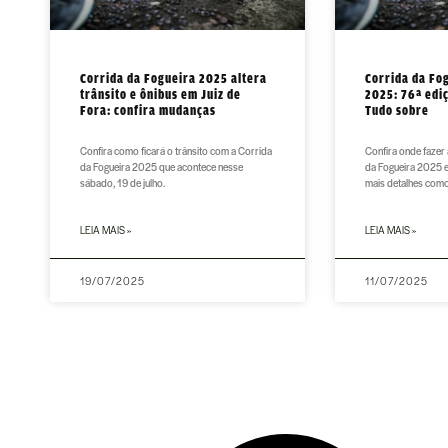
Corrida da Fogueira 2025 altera
Corrida da Fog
trânsito e ônibus em Juiz de
2025: 76ª ediç
Fora: confira mudanças
Tudo sobre
Confira como ficará o trânsito com a Corrida
Confira onde fazer 
da Fogueira 2025 que acontece nesse
da Fogueira 2025 e
sábado, 19 de julho.
mais detalhes como
LEIA MAIS »
LEIA MAIS »
19/07/2025
11/07/2025