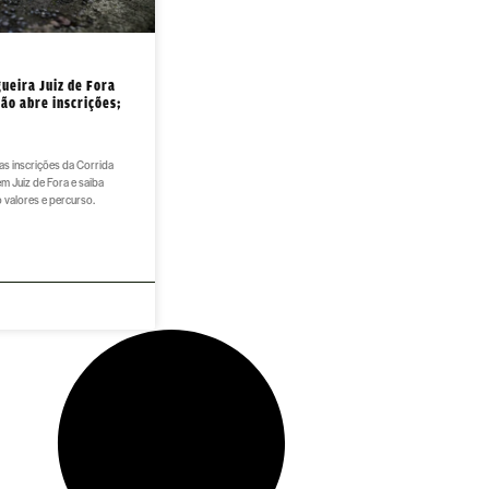
ueira Juiz de Fora
ão abre inscrições;
as inscrições da Corrida
m Juiz de Fora e saiba
 valores e percurso.