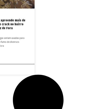
r apreende mais de
e crack no bairro
z de Fora
gas seriam usadas para
e fumo de diversos
Fora