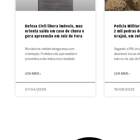
Defesa Civil libera imóveis, mas
Polícia Milita
orienta saída em caso de chuva e
2 mil pedras d
gera apreensão em Juiz de Fora
Grajaú, em Jui
Moradores relatam insegurança com
Segundo a PM, dro
orientação. Prefeitura diz que medida é
abastecer bocas d
preventiva e não indica risco imediato
bairros de Juiz de 
LEIA MAIS »
LEIA MAIS »
07/04/2026
19/08/2025