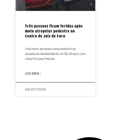
Três pessoas ficam feridas após
moto atropelar pedestre no
Centro de Juiz de Fora
Uma moto atropelou uma pedestre na
esquina da Avenida Barão do Rio Branco com
a Rua Floriano Peixoto
LEIA MAIS »
06/01/2026