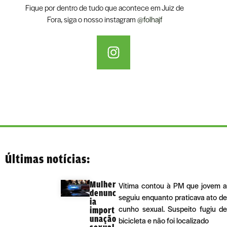
Fique por dentro de tudo que acontece em Juiz de
Fora, siga o nosso instagram
@folhajf
Últimas notícias:
Mulher
Vítima contou à PM que jovem a
denunc
seguiu enquanto praticava ato de
ia
cunho sexual. Suspeito fugiu de
import
unação
bicicleta e não foi localizado