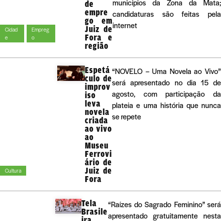
municípios da Zona da Mata;
de
empre
candidaturas são feitas pela
go em
internet
Juiz de
Cidad
Empreg
Fora e
e
o
região
Espetá
“NOVELO – Uma Novela ao Vivo”
culo de
será apresentado no dia 15 de
improv
agosto, com participação da
iso
leva
plateia e uma história que nunca
novela
se repete
criada
ao vivo
ao
Museu
Ferrovi
ário de
Juiz de
Cultura
Fora
Tela
“Raízes do Sagrado Feminino” será
Brasile
apresentado gratuitamente nesta
ira