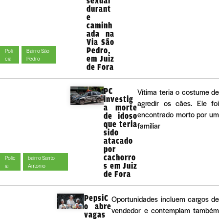
sexual
durant
e
caminh
ada na
Via São
Pedro,
Polí
Bairro São
em Juiz
cia
Pedro
de Fora
PC
Vítima teria o costume de
investig
agredir os cães. Ele foi
a morte
encontrado morto por um
de idoso
que teria
familiar
sido
atacado
por
cachorro
Políc
bairro Santo
s em Juiz
ia
Antônio
de Fora
PepsiC
Oportunidades incluem cargos de
o abre
vendedor e contemplam também
vagas