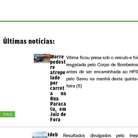
Últimas notícias:
Morre
Vítima ficou presa sob o veículo e foi
pedest
resgatada pelo Corpo de Bombeiros
re
antes de ser encaminhada ao HPS
atrope
lado
pelo Samu na manhã desta quinta-
por
feira (6)
carret
a na
Rua
Paraca
tu, em
Juiz de
Polícia
Fora
Ideb
Resultados divulgados pelo Inep