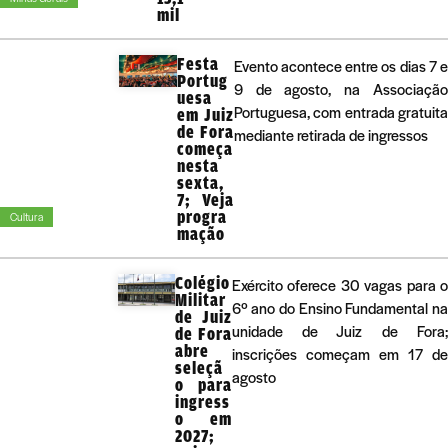
mil
Festa
Evento acontece entre os dias 7 e
Portug
9 de agosto, na Associação
uesa
Portuguesa, com entrada gratuita
em Juiz
de Fora
mediante retirada de ingressos
começa
nesta
sexta,
7; Veja
progra
Cultura
mação
Colégio
Exército oferece 30 vagas para 
Militar
6º ano do Ensino Fundamental n
de Juiz
unidade de Juiz de Fora
de Fora
abre
inscrições começam em 17 d
seleçã
agosto
o para
ingress
o em
2027;