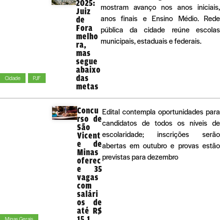
2025:
mostram avanço nos anos iniciais,
Juiz
anos finais e Ensino Médio. Rede
de
Fora
pública da cidade reúne escolas
melho
municipais, estaduais e federais.
ra,
mas
segue
abaixo
das
Cidade
PJF
metas
Concu
Edital contempla oportunidades para
rso de
candidatos de todos os níveis de
São
escolaridade; inscrições serão
Vicent
e de
abertas em outubro e provas estão
Minas
previstas para dezembro
oferec
e 35
vagas
com
salári
os de
até R$
15,1
Minas Gerais