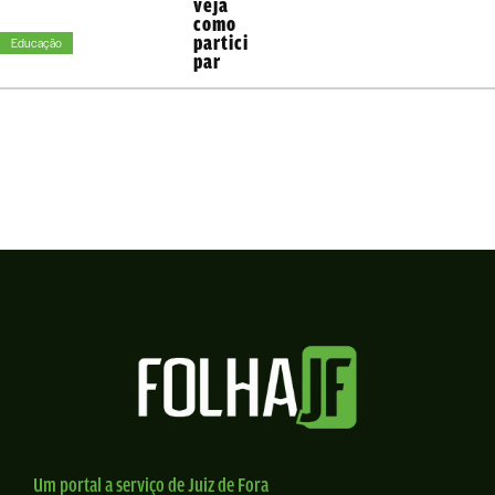
veja
como
partici
Educação
par
Um portal a serviço de Juiz de Fora