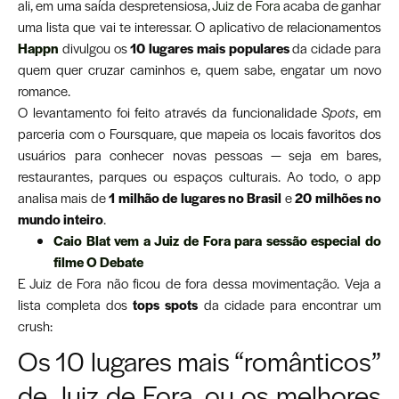
ali, em uma saída despretensiosa,
Juiz de Fora
acaba de ganhar
uma lista que vai te interessar. O aplicativo de relacionamentos
Happn
divulgou os
10 lugares mais populares
da cidade para
quem quer cruzar caminhos e, quem sabe, engatar um novo
romance.
O levantamento foi feito através da funcionalidade
Spots
, em
parceria com o Foursquare, que mapeia os locais favoritos dos
usuários para conhecer novas pessoas — seja em bares,
restaurantes, parques ou espaços culturais. Ao todo, o app
analisa mais de
1 milhão de lugares no Brasil
e
20 milhões no
mundo inteiro
.
Caio Blat vem a Juiz de Fora para sessão especial do
filme O Debate
E Juiz de Fora não ficou de fora dessa movimentação. Veja a
lista completa dos
tops spots
da cidade para encontrar um
crush:
Os 10 lugares mais “românticos”
de Juiz de Fora, ou os melhores