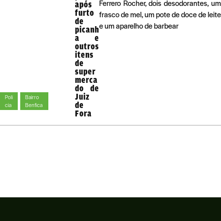
Ferrero Rocher, dois desodorantes, um
após
furto
frasco de mel, um pote de doce de leite
de
e um aparelho de barbear
picanh
a e
outros
itens
de
super
merca
do de
Juiz
Polí
Bairro
de
cia
Benfica
Fora