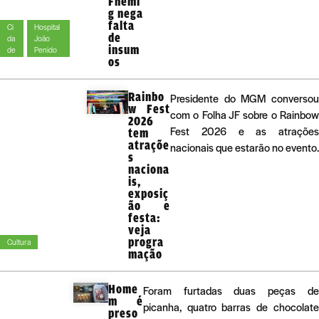
Fhemi
g nega
falta
Ci
Hospital
de
da
João
insum
de
Penido
os
Rainbo
Presidente do MGM converso
w Fest
com o Folha JF sobre o Rainbo
2026
Fest 2026 e as atraçõe
tem
atraçõe
nacionais que estarão no evento.
s
naciona
is,
exposiç
ão e
festa:
veja
progra
Cultura
mação
Home
Foram furtadas duas peças de
m é
picanha, quatro barras de chocolate
preso