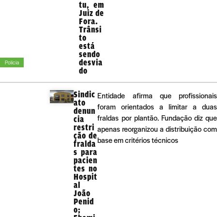
tu, em
Juiz de
Fora.
Trânsi
to
está
sendo
desvia
Polícia
do
Sindic
Entidade afirma que profissionai
ato
foram orientados a limitar a dua
denun
fraldas por plantão. Fundação diz qu
cia
restri
apenas reorganizou a distribuição co
ção de
base em critérios técnicos
fralda
s para
pacien
tes no
Hospit
al
João
Penid
o;