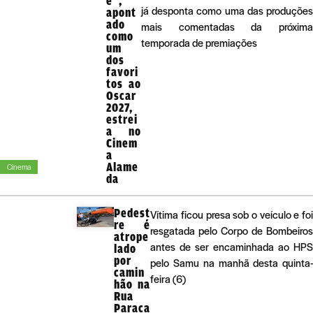
e”,
já desponta como uma das produções
apont
ado
mais comentadas da próxima
como
temporada de premiações
um
dos
favori
tos ao
Oscar
2027,
estrei
a no
Cinem
a
Alame
Cinema
da
Pedest
Vítima ficou presa sob o veículo e foi
re é
resgatada pelo Corpo de Bombeiros
atrope
antes de ser encaminhada ao HPS
lado
por
pelo Samu na manhã desta quinta-
camin
feira (6)
hão na
Rua
Paraca