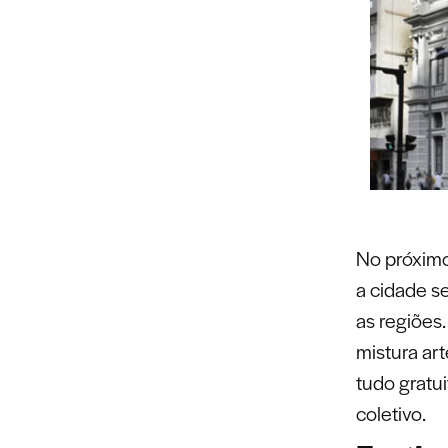
No próxim
a cidade s
as regiões
mistura ar
tudo gratu
coletivo.