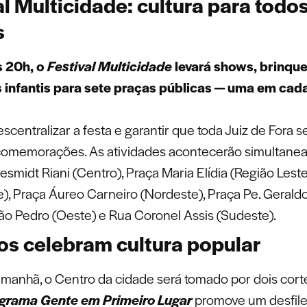
al Multicidade: cultura para todo
s
s 20h, o
Festival Multicidade
levará shows, brinqu
 infantis para sete praças públicas — uma em cad
escentralizar a festa e garantir que toda Juiz de Fora s
comemorações. As atividades acontecerão simultane
smidt Riani (Centro), Praça Maria Elídia (Região Leste
), Praça Áureo Carneiro (Nordeste), Praça Pe. Gerald
 São Pedro (Oeste) e Rua Coronel Assis (Sudeste).
os celebram cultura popular
 manhã, o Centro da cidade será tomado por dois cort
grama Gente em Primeiro Lugar
promove um desfile