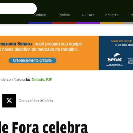
Cidade
Polícia
Cultura
Esporte
Po
nderson Narciso
Cidade
,
PJF
Compartilhar
Matéria
de Fora celebra