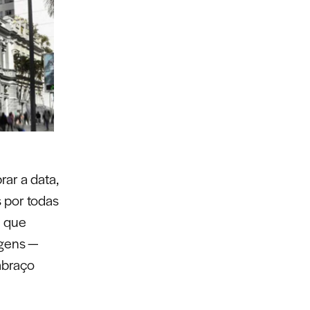
rar a data,
 por todas
a que
agens —
abraço