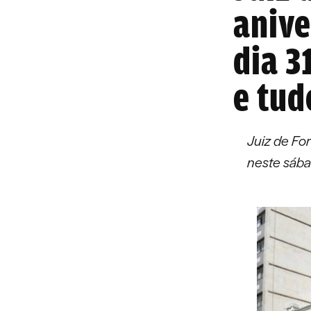
anive
dia 3
e tud
Juiz de Fo
neste sába