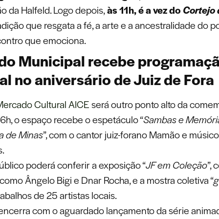
o da Halfeld. Logo depois,
às 11h, é a vez do
Cortejo 
radição que resgata a fé, a arte e a ancestralidade do 
ontro que emociona.
do Municipal recebe programaç
al no aniversário de Juiz de Fora
Mercado Cultural AICE
será outro ponto alto da come
 16h, o espaço recebe o espetáculo “
Sambas e Memóri
a de Minas
”, com o cantor juiz-forano Mamão e músic
.
úblico poderá conferir a exposição “
JF em Coleção
”,
 como Ângelo Bigi e Dnar Rocha, e a mostra coletiva “
g
abalhos de 25 artistas locais.
 encerra com o aguardado lançamento da série animad