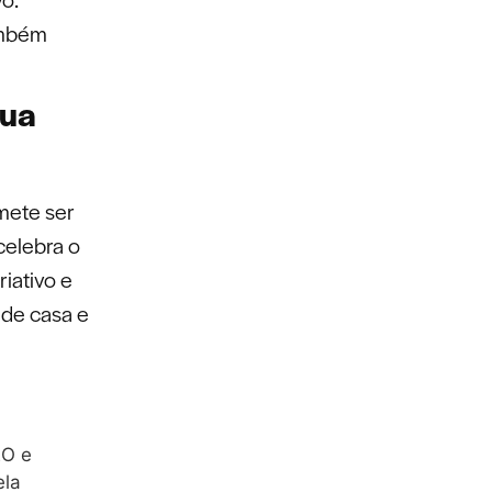
ambém
sua
mete ser
celebra o
riativo e
 de casa e
EO e
ela