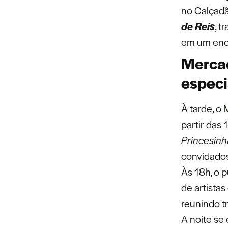
no Calçadã
de Reis
, t
em um enc
Merca
especi
À tarde, o
partir das
Princesinh
convidados
Às 18h, o p
de artistas
reunindo tr
A noite se