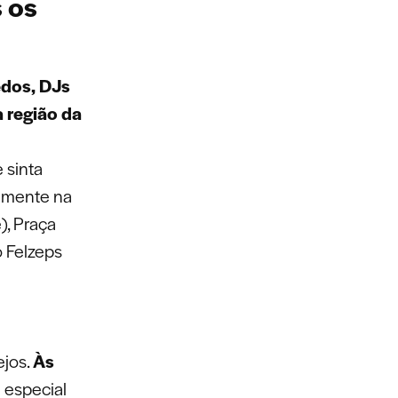
s os
edos, DJs
a região da
e sinta
amente na
), Praça
o Felzeps
ejos.
Às
 especial