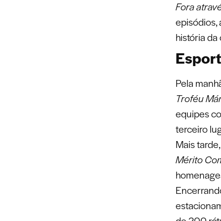
Fora atrav
episódios,
história d
Esport
Pela manhã
Troféu Már
equipes com
terceiro lu
Mais tarde,
Mérito Co
homenagea
Encerrando
estacionam
de 200 rót