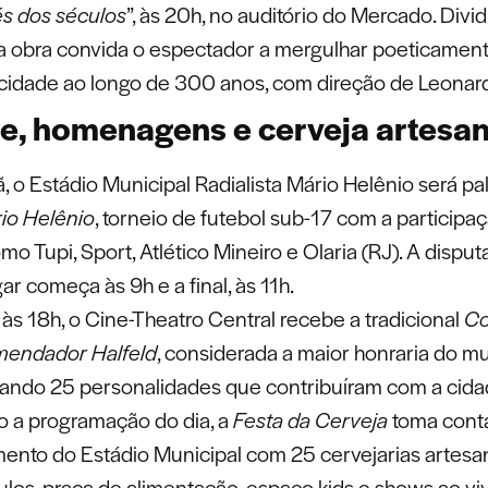
és dos séculos
”, às 20h, no auditório do Mercado. Divi
 a obra convida o espectador a mergulhar poeticamen
a cidade ao longo de 300 anos, com direção de Leona
e, homenagens e cerveja artesan
, o Estádio Municipal Radialista Mário Helênio será pa
io Helênio
, torneio de futebol sub-17 com a participa
o Tupi, Sport, Atlético Mineiro e Olaria (RJ). A disput
gar começa às 9h e a final, às 11h.
 às 18h, o Cine-Theatro Central recebe a tradicional
Co
mendador Halfeld
, considerada a maior honraria do mu
ndo 25 personalidades que contribuíram com a cida
 a programação do dia, a
Festa da Cerveja
toma cont
ento do Estádio Municipal com 25 cervejarias artesan
ulos, praça de alimentação, espaço kids e shows ao viv