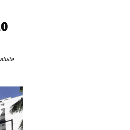
ão
atuita