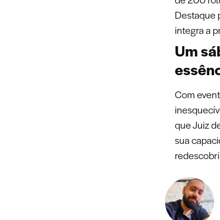
Destaque p
integra a p
Um sáb
essênc
Com evento
inesquecív
que Juiz de
sua capaci
redescobri