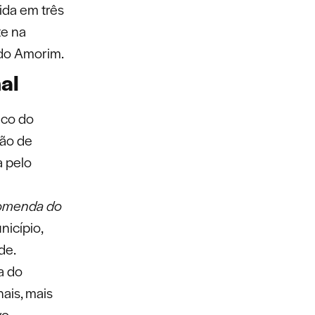
dida em três
te na
rdo Amorim.
al
lco do
ção de
a pelo
menda do
nicípio,
de.
a do
ais, mais
o.