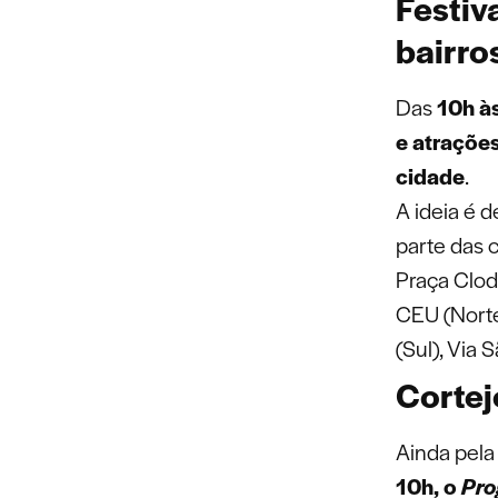
Festiv
bairro
Das
10h à
e atrações
cidade
.
A ideia é d
parte das 
Praça Clode
CEU (Norte
(Sul), Via
Cortej
Ainda pela
10h, o
Pro