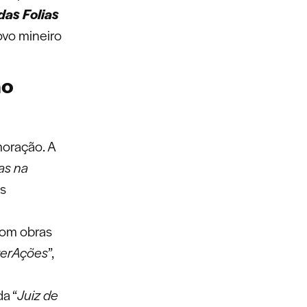
das Folias
povo mineiro
ão
moração. A
as na
os
 com obras
erAções
”,
a “
Juiz de