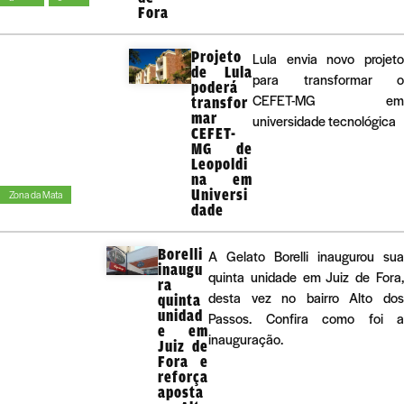
Fora
Projeto
Lula envia novo projeto
de Lula
para transformar o
poderá
CEFET-MG em
transfor
mar
universidade tecnológica
CEFET-
MG de
Leopoldi
na em
Universi
Zona da Mata
dade
Borelli
A Gelato Borelli inaugurou sua
inaugu
quinta unidade em Juiz de Fora,
ra
desta vez no bairro Alto dos
quinta
unidad
Passos. Confira como foi a
e em
inauguração.
Juiz de
Fora e
reforça
aposta