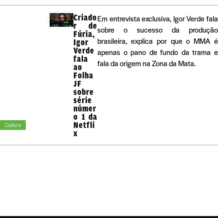
Criado
Em entrevista exclusiva, Igor Verde fala
r de
sobre o sucesso da produção
Fúria,
brasileira, explica por que o MMA é
Igor
Verde
apenas o pano de fundo da trama e
fala
fala da origem na Zona da Mata.
ao
Folha
JF
sobre
série
númer
o 1 da
Netfli
Cultura
x