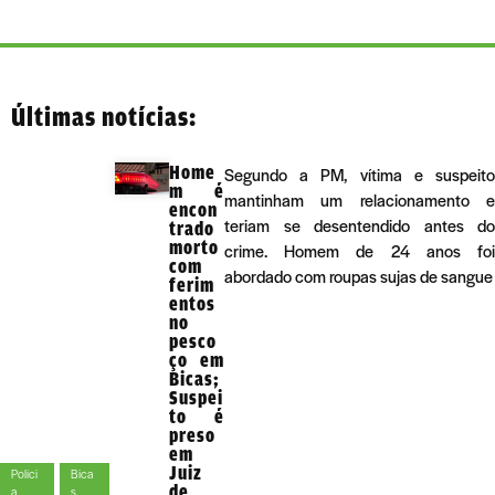
Últimas notícias:
Home
Segundo a PM, vítima e suspeito
m é
mantinham um relacionamento e
encon
teriam se desentendido antes do
trado
morto
crime. Homem de 24 anos foi
com
abordado com roupas sujas de sangue
ferim
entos
no
pesco
ço em
Bicas;
Suspei
to é
preso
em
Juiz
Políci
Bica
de
a
s