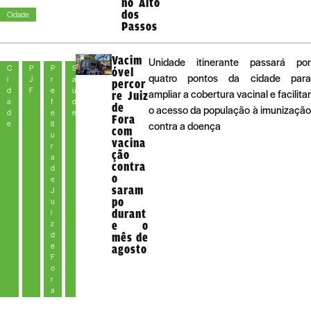
no Alto
dos
Cidade
Passos
Vacim
Unidade itinerante passará por
C
P
P
S
óvel
quatro pontos da cidade para
i
J
r
a
percor
d
F
e
ú
ampliar a cobertura vacinal e facilitar
re Juiz
a
f
d
de
o acesso da população à imunização
d
e
e
Fora
e
it
contra a doença
com
u
vacina
r
ção
a
contra
d
o
e
saram
J
po
u
durant
i
z
e o
d
mês de
e
agosto
F
o
r
a