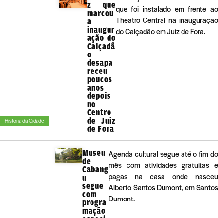
z que
que foi instalado em frente ao
marcou
Theatro Central na inauguração
a
inaugur
do Calçadão em Juiz de Fora.
ação do
Calçadã
o
desapa
receu
poucos
anos
depois
no
Centro
de Juiz
História da Cidade
de Fora
Museu
Agenda cultural segue até o fim do
de
mês com atividades gratuitas e
Cabang
pagas na casa onde nasceu
u
segue
Alberto Santos Dumont, em Santos
com
Dumont.
progra
mação