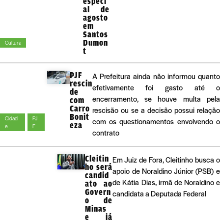
especi
al de
agosto
em
Santos
Dumon
Cultura
t
PJF
A Prefeitura ainda não informou quant
rescin
efetivamente foi gasto até 
de
encerramento, se houve multa pel
com
Carro
rescisão ou se a decisão possui relaçã
Bonit
Cidad
PJ
com os questionamentos envolvendo 
eza
e
F
contrato
Cleitin
Em Juiz de Fora, Cleitinho busca 
ho será
apoio de Noraldino Júnior (PSB) 
candid
de Kátia Dias, irmã de Noraldino 
ato ao
Govern
candidata a Deputada Federal
o de
Minas
e já