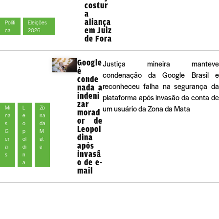
costur
a
aliança
Políti
Eleições
em Juiz
ca
2026
de Fora
Google
Justiça mineira manteve
é
condenação da Google Brasil e
conde
reconheceu falha na segurança da
nada a
indeni
plataforma após invasão da conta de
zar
um usuário da Zona da Mata
Mi
L
Zo
morad
na
e
na
or de
s
o
da
Leopol
G
p
M
dina
er
ol
at
após
ai
di
a
invasã
s
n
o de e-
a
mail